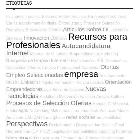
ETIQUETAS
Iniciativas Locales
Juventud
Redes Sociales Emprendedores
José
Carlos
transformación digital
Entrevistas y Procesos Selección
Artículos Sobre OL
Portales y Buscadores Ofertas
docentes
Recursos para
Innovación
Start-ups
EUROPA
Profesionales
Autocandidatura
Internet
Material de O.Laboral
Emprendimiento
marketing
Búsqueda de Empleo Internet
F Profesionales ADL
Coronavirus
Ofertas
Creatividad
Ofertas Empleo Internacional
Barcelona
empresa
Empleo Seleccionadas
Reclutamiento
Orientación
Linkedin
RR.HH.
Infojobs
Formación Técnica
Lectura
Nuevas
Emprendedores
ocio
Ideas de Negocio
Tecnologias
Andalucía
Motivación
Valencia
Amigos
Cultura
Procesos de Selección Ofertas
Aprodel CLM
social
apps
media
Networking
Malas prácticas
Facebook
Prácticas
Medio
redes sociales
Ambiente
CALIDAD
Smartphone
empleabilidad
Perspectivas
Reclutamiento
Discapacidad
Sevilla
Rural
Herramientas (CP Y CV)
Legislación
sostenibilidad
coaching
Informes
proyecto
blogs
Centros de Empleo y Ag. Colocación
opiniones