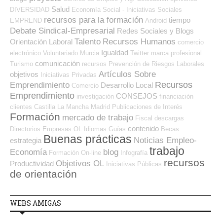
Salud
DIVERSIDAD
Economía Social - Iniciativas Sociales
recursos para la formación
tiempo
EMPREND
Android
Debate Sindical-Empresarial
Redes Sociales y Blogs
Talento
Recursos Humanos
Orientación Laboral
comercio
Igualdad
electrónico
Voluntariado
Murcia
Twitter
marca profesional
comunicación
Turismo
recursos
Prevención de Riesgos Laborales
Artículos Sobre
objetivos
Iniciativas Privadas
Recursos
Emprendimiento
Desarrollo Local
Comercio
Emprendimiento
CONSEJOS
investigación
financiación
clientes
Castilla La Mancha
Madrid
Publicaciones de Interés
Formación
mercado de trabajo
Fiscal
descargas
contenido
Directorios Empresas OL
Idiomas
Guías
Becas
Buenas prácticas
Noticias Empleo-
estrategia
trabajo
Economía
blog
Formación On-line
Infografía
recursos
Objetivos OL
Productividad
Iniciativas Públicas
de orientación
WEBS AMIGAS