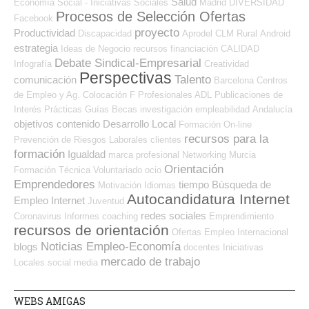
Salud
Economía Social - Iniciativas Sociales
Madrid
DIVERSIDAD
Procesos de Selección Ofertas
Facebook
proyecto
Productividad
Discapacidad
Aprodel CLM
Rural
Android
estrategia
Ideas de Negocio
recursos
financiación
CALIDAD
Debate Sindical-Empresarial
Infografía
Creatividad
Perspectivas
Talento
comunicación
Barcelona
Centros
de Empleo y Ag. Colocación
F Profesionales ADL
Publicaciones de
Interés
Prácticas
Guías
Becas
investigación
empleabilidad
Andalucía
objetivos
contenido
Desarrollo Local
Formación On-line
recursos para la
Prevención de Riesgos Laborales
clientes
formación
Igualdad
marca profesional
Networking
Murcia
Orientación
Formación Técnica
Voluntariado
ocio
Emprendedores
tiempo
Búsqueda de
Motivación
Idiomas
Autocandidatura Internet
Empleo Internet
Juventud
redes sociales
Coronavirus
Informes
coaching
Emprendimiento
recursos de orientación
Ofertas Empleo Internacional
Noticias Empleo-Economía
blogs
docentes
Iniciativas
mercado de trabajo
Locales
social media
WEBS AMIGAS