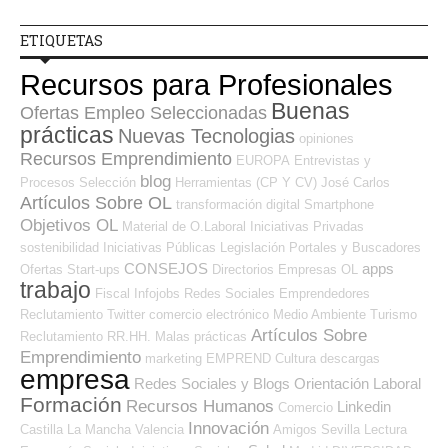
ETIQUETAS
Recursos para Profesionales
Buenas
Ofertas Empleo Seleccionadas
prácticas
Nuevas Tecnologias
opiniones
Recursos Emprendimiento
EUROPA
Entrevistas y
blog
Procesos Selección
Herramientas (CP Y CV)
José Carlos
Artículos Sobre OL
transformación digital
Smartphone
Objetivos OL
Material de O.Laboral
Iniciativas Privadas
sostenibilidad
Iniciativas Públicas
Legislación
Portales y Buscadores
CONSEJOS
apps
Ofertas
Start-ups
Directorios Empresas OL
trabajo
Fiscal
Infojobs
Redes Sociales Emprendedores
Reclutamiento
Twitter
comercio electrónico
Medio Ambiente
Turismo
Artículos Sobre
Reclutamiento RR.HH.
Malas prácticas
Emprendimiento
marketing
EMPREND
Cultura
descargas
empresa
Redes Sociales y Blogs Orientación Laboral
Formación
Recursos Humanos
Linkedin
Comercio
Innovación
Castilla La Mancha
Valencia
Amigos
Sevilla
Lectura