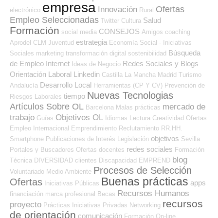
empresa
Ofertas
Innovación
electrónico
Rural
Empleo Seleccionadas
Salud
Twitter
Cultura
Formación
CONSEJOS
social media
Amigos
coaching
estrategia
Aprodel CLM
Juventud
Economía Social - Iniciativas
Búsqueda
Sociales
marketing
transformación digital
sostenibilidad
de Empleo Internet
Redes Sociales y Blogs
Ideas de Negocio
Orientación Laboral
Linkedin
Castilla La Mancha
Madrid
Turismo
Desarrollo Local
Andalucía
Herramientas (CP Y CV)
Prevención de
Nuevas Tecnologias
tiempo
Riesgos Laborales
Artículos Sobre OL
mercado de
Barcelona
Malas prácticas
trabajo
Objetivos OL
Guías
Idiomas
Lectura
Creatividad
Ofertas
Empleo Internacional
Emprendimiento
Reclutamiento RR.HH.
objetivos
Smartphone
Publicaciones de Interés
Legislación
Sevilla
redes sociales
Portales y Buscadores Ofertas
docentes
Formación
blog
Técnica
DIVERSIDAD
clientes
Discapacidad
EMPREND
Procesos de Selección
Voluntariado
Medio Ambiente
Buenas prácticas
Ofertas
apps
Iniciativas Públicas
Recursos Humanos
financiación
marca profesional
Becas
recursos
proyecto
Prácticas
Iniciativas Privadas
Networking
de orientación
comunicación
Formación On-line