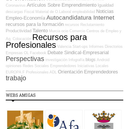
Artículos Sobre Emprendimiento
Igualdad
Coronavirus
Noticias
descargas
Fiscal
Material de O.Laboral
empleabilidad
Autocandidatura Internet
Empleo-Economía
recursos para la formación
recursos
Reclutamiento
Talento
Productividad
Murcia
ocio
Comercio
Centros de Empleo y
Recursos para
Ag. Colocación
Profesionales
Valencia
Start-ups
Informes
Directorios
Debate Sindical-Empresarial
Empresas OL
Facebook
Perspectivas
blogs
investigación
Infografía
Android
opiniones
Redes Sociales Emprendedores
Iniciativas Locales
Orientación Emprendedores
EUROPA
F Profesionales ADL
trabajo
WEBS AMIGAS