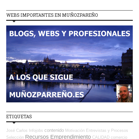
WEBS IMPORTANTES EN MUÑOZPAREÑO
ETIQUETAS
contenido
José Carlos
Infojobs
Motivación
Entrevistas y Procesos
Recursos Emprendimiento
Selección
CALIDAD
comercio