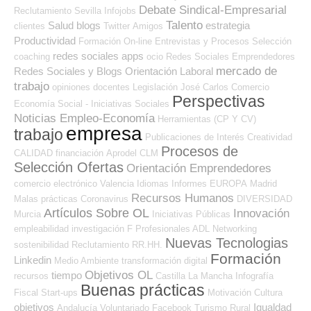
Debate Sindical-Empresarial
Reclutamiento
Sevilla
Infojobs
Talento
Salud
blogs
estrategia
clientes
Twitter
Amigos
Productividad
Formación On-line
Entrevistas y Procesos Selección
redes sociales
apps
coaching
ocio
Redes Sociales Emprendedores
mercado de
Redes Sociales y Blogs Orientación Laboral
trabajo
opiniones
docentes
Legislación
José Carlos
Comercio
Perspectivas
Economía Social - Iniciativas Sociales
Noticias Empleo-Economía
Herramientas (CP Y CV)
empresa
trabajo
Publicaciones de Interés
Creatividad
Procesos de
CALIDAD
financiación
Aprodel CLM
Selección Ofertas
Orientación Emprendedores
comercio electrónico
Valencia
Idiomas
Informes
EUROPA
Madrid
Recursos Humanos
Malas prácticas
Coronavirus
DIVERSIDAD
Artículos Sobre OL
Innovación
Murcia
Iniciativas Públicas
empleabilidad
investigación
F Profesionales ADL
Networking
Nuevas Tecnologias
sostenibilidad
Reclutamiento RR.HH.
Formación
Linkedin
Medio Ambiente
transformación digital
Objetivos OL
tiempo
recursos
Castilla La Mancha
Infografía
Buenas prácticas
Fiscal
Start-ups
Motivación
Cultura
objetivos
Igualdad
Andalucía
Voluntariado
Facebook
Turismo
Rural