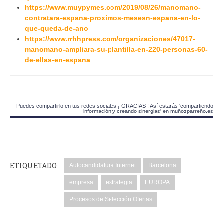
https://www.muypymes.com/2019/08/26/manomano-
contratara-espana-proximos-mesesn-espana-en-lo-
que-queda-de-ano
https://www.rrhhpress.com/organizaciones/47017-
manomano-ampliara-su-plantilla-en-220-personas-60-
de-ellas-en-espana
Puedes compartirlo en tus redes sociales ¡ GRACIAS ! Así estarás 'compartiendo
información y creando sinergias' en muñozparreño.es
ETIQUETADO
Autocandidatura Internet
Barcelona
empresa
estrategia
EUROPA
Procesos de Selección Ofertas