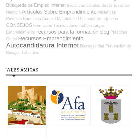
Búsqueda de Empleo Internet
Iniciativas Locales
Becas
Ideas de
Artículos Sobre Emprendimiento
Negocio
Iniciativas
Privadas
Barcelona
Android
Material de O.Laboral
Smartphone
CONSEJOS
Formación Técnica
Juventud
descargas
recursos para la formación
blog
Emprendimiento
Prácticas
Recursos Emprendimiento
Guías
Autocandidatura Internet
Discapacidad
Prevención de
Riesgos Laborales
WEBS AMIGAS