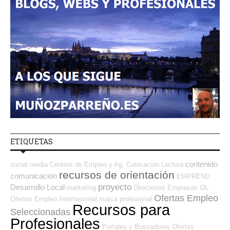
ETIQUETAS
contenido
social media
Centros de Empleo y Ag. Colocación
Lectura
recursos de orientación
comunicación
EMPREND
proyecto
Desarrollo Local
marketing
Directorios Empresas OL
Ofertas Empleo
Ofertas Empleo Internacional
marca profesional
Recursos para
Seleccionadas
Profesionales
Portales y Buscadores Ofertas