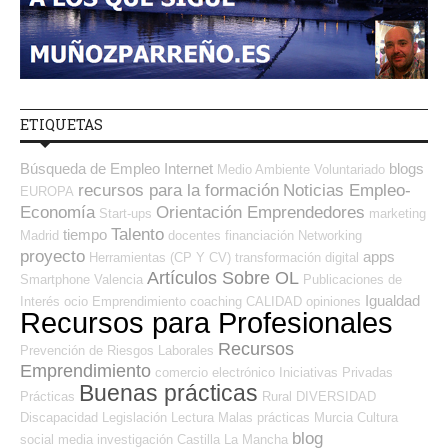
ETIQUETAS
Búsqueda de Empleo Internet
blogs
Medio Ambiente
Voluntariado
recursos para la formación
Noticias Empleo-
EUROPA
Economía
Orientación Emprendedores
Start-ups
marketing
Talento
tiempo
Madrid
docentes
financiación
Networking
proyecto
apps
Herramientas (CP Y CV)
transformación digital
Artículos Sobre OL
Smartphone
Valencia
Publicaciones de
Igualdad
Interés
ocio
Emprendimiento
coaching
CALIDAD
opiniones
Recursos para Profesionales
Recursos
Prevención de Riesgos Laborales
Emprendimiento
comercio electrónico
Iniciativas Privadas
Buenas prácticas
Prácticas
Rural
DIVERSIDAD
Discapacidad
Legislación
Lectura
Malas prácticas
Murcia
Cultura
blog
social media
investigación
Castilla La Mancha