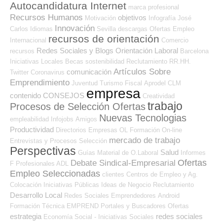
Autocandidatura Internet
marca profesional
Recursos Humanos
objetivos
Motivación
Infografía
José
Innovación
Carlos
Idiomas
Sevilla
descargas
Ofertas Empleo
recursos de orientación
Internacional
Comercio
Redes Sociales y Blogs Orientación Laboral
recursos
Barcelona
Iniciativas Locales
Becas
sostenibilidad
Reclutamiento RR.HH.
Artículos Sobre
comunicación
Twitter
Coronavirus
Emprendimiento
Juventud
Turismo
Fiscal
Aprodel CLM
empresa
contenido
CONSEJOS
Creatividad
trabajo
Procesos de Selección Ofertas
Nuevas Tecnologias
empleabilidad
Infojobs
Amigos
Productividad
Directorios Empresas OL
Formación On-line
mercado de trabajo
Entrevistas y Procesos Selección
Perspectivas
Salud
Guías
Material de O.Laboral
Informes
Ofertas
Debate Sindical-Empresarial
F Profesionales ADL
Empleo Seleccionadas
clientes
Centros de Empleo y Ag.
Colocación
Iniciativas Públicas
Ideas de Negocio
Reclutamiento
Desarrollo Local
Redes Sociales Emprendedores
Android
Formación Técnica
EMPREND
Portales y Buscadores Ofertas
estrategia
redes sociales
Economía Social - Iniciativas Sociales