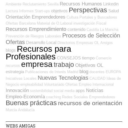
Recursos Humanos
Linkedin
Ambiente
Reclutamiento
Sevilla
Perspectivas
objetivos
Salud
Lectura
Informes
Start-ups
Orientación Emprendedores
Cultura
Portales y Buscadores
Ofertas
Barcelona
Material de O.Laboral
investigación
Fiscal
Recursos Emprendimiento
contenido
Castilla La Mancha
Procesos de Selección
Prevención de Riesgos Laborales
Ofertas
Desarrollo Local
Directorios Empresas OL
Amigos
Recursos para
blogs
Profesionales
CONSEJOS
tiempo
Comercio
empresa
trabajo
Objetivos OL
recursos
blog
estrategia
Publicaciones de Interés
Madrid
docentes
EUROPA
Nuevas Tecnologias
Iniciativas Locales
CALIDAD
Ideas de
Negocio
empleabilidad
Voluntariado
Ofertas Empleo Internacional
Innovación
Noticias
apps
sostenibilidad
social media
Empleo-Economía
coaching
Redes Sociales Emprendedores
Buenas prácticas
recursos de orientación
Murcia
Andalucía
WEBS AMIGAS