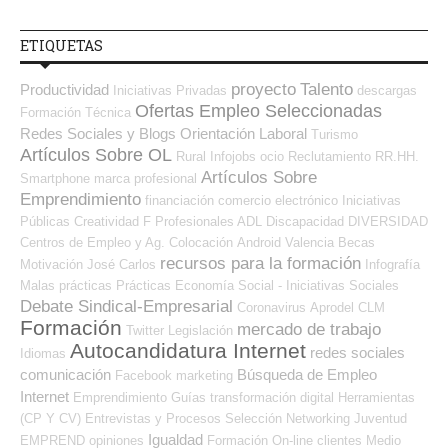
ETIQUETAS
proyecto
Talento
Productividad
Iniciativas Privadas
descargas
Ofertas Empleo Seleccionadas
Formación Técnica
Redes Sociales y Blogs Orientación Laboral
Turismo
Artículos Sobre OL
Rural
Infojobs
ocio
Reclutamiento RR.HH.
Artículos Sobre
Smartphone
marca profesional
Emprendimiento
financiación
comercio electrónico
Iniciativas
Públicas
Creatividad
F Profesionales ADL
Discapacidad
DIVERSIDAD
Centros de Empleo y Ag. Colocación
Android
Valencia
Becas
recursos para la formación
Motivación
José Carlos
Infografía
Malas prácticas
Prácticas
Economía Social - Iniciativas Sociales
Debate Sindical-Empresarial
Coronavirus
Aprodel CLM
Formación
mercado de trabajo
Twitter
Legislación
Autocandidatura Internet
redes sociales
Idiomas
comunicación
Búsqueda de Empleo
Facebook
marketing
Internet
Emprendimiento
Guías
transformación digital
Herramientas
(CP Y CV)
Entrevistas y Procesos Selección
Networking
Juventud
Igualdad
EMPREND
opiniones
Formación On-line
clientes
Medio