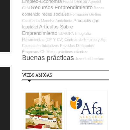
Empleo-Economía
tiempo
Fiscal
Aprodel
Recursos Emprendimiento
CLM
Becas
contenido
redes sociales
Formación On-line
Productividad
Castilla La Mancha
Andalucía
Artículos Sobre
Igualdad
Emprendimiento
EUROPA
Infografía
Herramientas (CP Y CV)
Centros de Empleo y Ag.
Colocación
Iniciativas Privadas
Directorios
Empresas OL
Malas prácticas
clientes
Buenas prácticas
Juventud
Lectura
WEBS AMIGAS