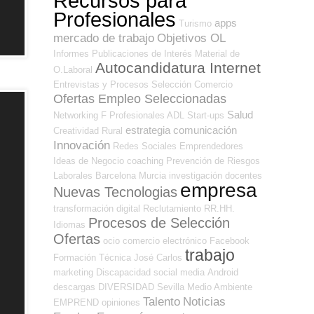
Recursos para
Profesionales
apps
Turismo
mercado de trabajo
Objetivos OL
Informes
Publicaciones de Interés
Material de
Autocandidatura Internet
O.Laboral
Entrevistas y Procesos Selección
Comercio
Ofertas Empleo Seleccionadas
Salud
Networking
F Profesionales ADL
Start-ups
estrategia
comunicación
Creatividad
Rural
Innovación
Redes Sociales Emprendedores
Ideas de Negocio
coaching
Prevención de Riesgos
Laborales
Barcelona
Murcia
investigación
docentes
empresa
Nuevas Tecnologias
transformación digital
Reclutamiento RR.HH.
Procesos de Selección
Idiomas
Ofertas
ocio
comercio electrónico
Facebook
trabajo
Formación Técnica
José Carlos
marketing
Discapacidad
social media
Android
descargas
DIVERSIDAD
Sevilla
Medio Ambiente
Talento
Noticias
EMPREND
opiniones