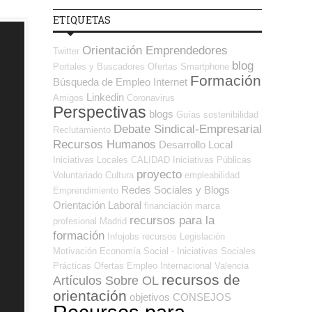
ETIQUETAS
Orientación Emprendedores
Twitter
blog
Portales y Buscadores Ofertas
Smartphone
Formación
Búsqueda de Empleo Internet
Linkedin
Amigos
Coronavirus
Perspectivas
blogs
Guías
sostenibilidad
Debate Sindical-Empresarial
Reclutamiento
Recursos Humanos
Desarrollo Local
Iniciativas Locales
CALIDAD
Iniciativas Públicas
proyecto
Voluntariado
Cultura
empleabilidad
Redes Sociales y Blogs
Emprendimiento
Orientación Laboral
financiación
marca
recursos para la
profesional
Madrid
formación
Infojobs
recursos
Legislación
Motivación
Economía Social - Iniciativas Sociales
Prácticas
Ofertas Empleo Internacional
Valencia
recursos de
Artículos Sobre OL
orientación
objetivos
CONSEJOS