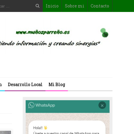
Inicio
Sobre mi
Contacto
n
Desarrollo Local
Mi Blog