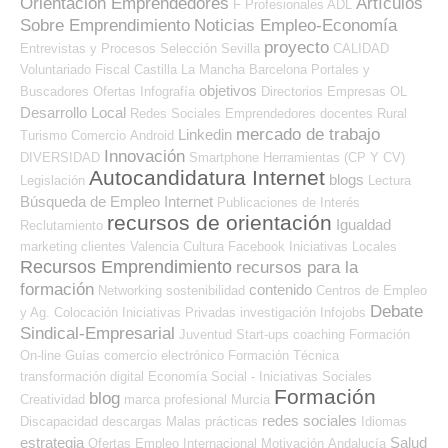
Orientación Emprendedores
Artículos
F Profesionales ADL
Sobre Emprendimiento
Noticias Empleo-Economía
proyecto
Entrevistas y Procesos Selección
Sevilla
CALIDAD
Voluntariado
Fiscal
Castilla La Mancha
Barcelona
Portales y
objetivos
Buscadores Ofertas
Infografía
Directorios Empresas OL
Desarrollo Local
Redes Sociales Emprendedores
docentes
Rural
mercado de trabajo
Linkedin
Turismo
Comercio
Android
Innovación
DIVERSIDAD
Smartphone
Herramientas (CP Y CV)
Autocandidatura Internet
blogs
Legislación
Lectura
Búsqueda de Empleo Internet
Publicaciones de Interés
recursos de orientación
Igualdad
Reclutamiento
marketing
clientes
Valencia
Cultura
Facebook
Iniciativas Locales
Recursos Emprendimiento
recursos para la
formación
contenido
Networking
sostenibilidad
Centros de Empleo
Debate
y Ag. Colocación
Iniciativas Privadas
investigación
Infojobs
Sindical-Empresarial
Juventud
Start-ups
coaching
Formación
On-line
Guías
comercio electrónico
Formación Técnica
transformación digital
Economía Social - Iniciativas Sociales
Formación
blog
Creatividad
marca profesional
Murcia
redes sociales
Discapacidad
descargas
Malas prácticas
Idiomas
estrategia
Salud
Ofertas Empleo Internacional
Motivación
Andalucía