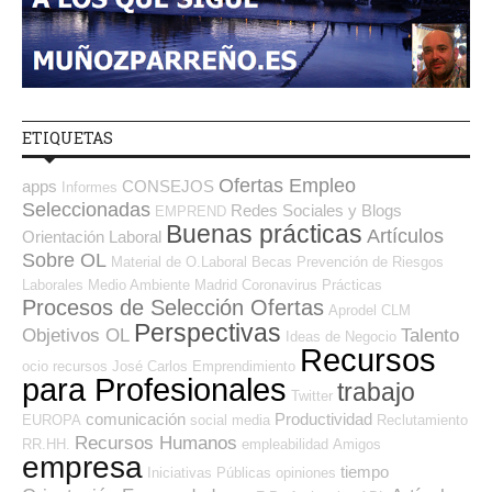
ETIQUETAS
Ofertas Empleo
apps
CONSEJOS
Informes
Seleccionadas
Redes Sociales y Blogs
EMPREND
Buenas prácticas
Artículos
Orientación Laboral
Sobre OL
Material de O.Laboral
Becas
Prevención de Riesgos
Laborales
Medio Ambiente
Madrid
Coronavirus
Prácticas
Procesos de Selección Ofertas
Aprodel CLM
Perspectivas
Objetivos OL
Talento
Ideas de Negocio
Recursos
ocio
recursos
José Carlos
Emprendimiento
para Profesionales
trabajo
Twitter
comunicación
Productividad
EUROPA
social media
Reclutamiento
Recursos Humanos
RR.HH.
empleabilidad
Amigos
empresa
tiempo
Iniciativas Públicas
opiniones