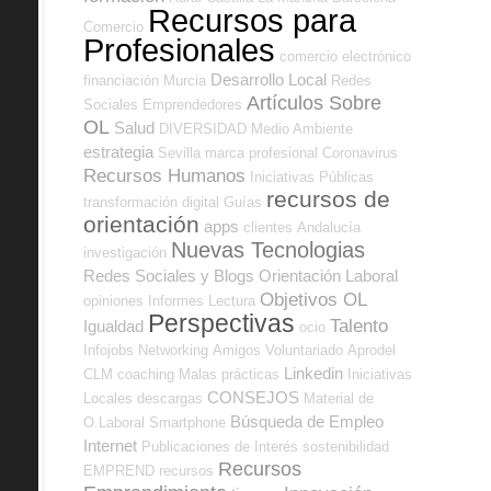
Recursos para
Comercio
Profesionales
comercio electrónico
Desarrollo Local
financiación
Murcia
Redes
Artículos Sobre
Sociales Emprendedores
OL
Salud
DIVERSIDAD
Medio Ambiente
estrategia
Sevilla
marca profesional
Coronavirus
Recursos Humanos
Iniciativas Públicas
recursos de
transformación digital
Guías
orientación
apps
clientes
Andalucía
Nuevas Tecnologias
investigación
Redes Sociales y Blogs Orientación Laboral
Objetivos OL
opiniones
Informes
Lectura
Perspectivas
Talento
Igualdad
ocio
Infojobs
Networking
Amigos
Voluntariado
Aprodel
Linkedin
CLM
coaching
Malas prácticas
Iniciativas
CONSEJOS
Locales
descargas
Material de
Búsqueda de Empleo
O.Laboral
Smartphone
Internet
Publicaciones de Interés
sostenibilidad
Recursos
EMPREND
recursos