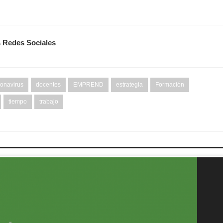
s Redes Sociales
onavirus
docentes
EMPREND
estrategia
Formación
tiempo
trabajo