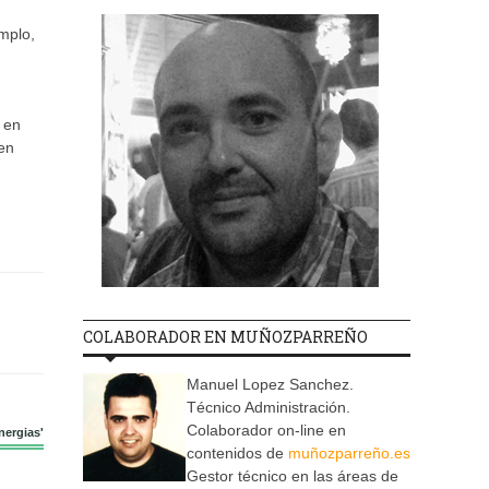
mplo,
 en
 en
COLABORADOR EN MUÑOZPARREÑO
Manuel Lopez Sanchez.
Técnico Administración.
Colaborador on-line en
nergias'
contenidos de
muñozparreño.es
Gestor técnico en las áreas de