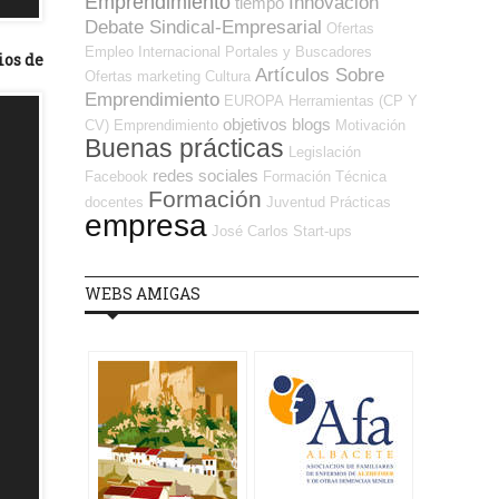
Emprendimiento
Innovación
tiempo
Debate Sindical-Empresarial
Ofertas
Empleo Internacional
Portales y Buscadores
ios de
Artículos Sobre
Ofertas
marketing
Cultura
Emprendimiento
EUROPA
Herramientas (CP Y
objetivos
blogs
CV)
Emprendimiento
Motivación
Buenas prácticas
Legislación
redes sociales
Facebook
Formación Técnica
Formación
docentes
Juventud
Prácticas
empresa
José Carlos
Start-ups
WEBS AMIGAS