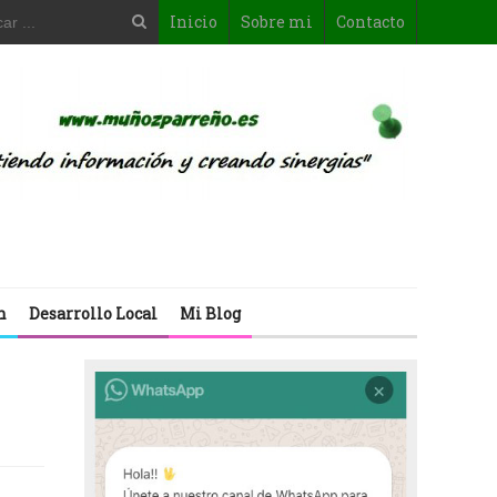
Inicio
Sobre mi
Contacto
n
Desarrollo Local
Mi Blog