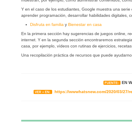
muestran, por ejemplo, cómo administrar contenidos, cómo r
Y en el caso de los estudiantes, Google muestra una serie
aprender programación, desarrollar habilidades digitales, c
Disfruta en familia
y
Bienestar en casa
En la primera sección hay sugerencias de juegos online, re
internet. Y en la segunda sección encontraremos estrategia
casa, por ejemplo, vídeos con rutinas de ejercicios, recetas
Una recopilación práctica de recursos que puede ayudarnos
EN 
FUENTE:
https://wwwhatsnew.com/2020/03/27/re
VER + EN: