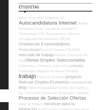
ETIQUETAS
Becas
Directorios Empresas OL
Autocandidatura Internet
Madrid
Economía Social - Iniciativas Sociales
F
Profesionales ADL
Reclutamiento
Valencia
Discapacidad
Reclutamiento RR.HH.
Orientación Emprendedores
Productividad
Android
Turismo
CALIDAD
mercado de trabajo
Idiomas
Formación On-
Ofertas Empleo Seleccionadas
line
contenido
Entrevistas y Procesos Selección
Creatividad
Infografía
Iniciativas Privadas
trabajo
proyecto
Fiscal
social media
Noticias Empleo-Economía
comunicación
blog
Twitter
empleabilidad
Centros de Empleo y
Ag. Colocación
Prevención de Riesgos Laborales
Procesos de Selección Ofertas
recursos para la
Ideas de Negocio
formación
Rural
Castilla La Mancha
Barcelona