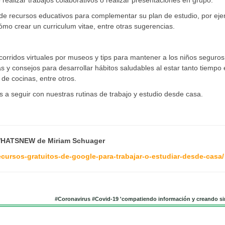
ealizar trabajos colaborativos o realizar presentaciones en grupo.
 de recursos educativos para complementar su plan de estudio, por eje
ómo crear un curriculum vitae, entre otras sugerencias.
corridos virtuales por museos y tips para mantener a los niños seguros
s y consejos para desarrollar hábitos saludables al estar tanto tiempo
 de cocinas, entre otros.
 a seguir con nuestras rutinas de trabajo y estudio desde casa.
WHATSNEW de
Miriam Schuager
cursos-gratuitos-de-google-para-trabajar-o-estudiar-desde-casa/
#Coronavirus #Covid-19 'compatiendo información y creando si