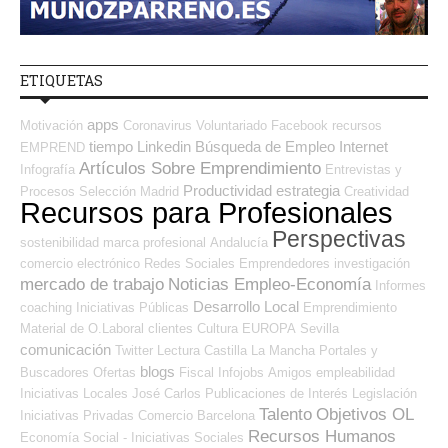
ETIQUETAS
apps
Motivación
Coronavirus
Voluntariado
Facebook
recursos
tiempo
Linkedin
Búsqueda de Empleo Internet
EMPREND
Artículos Sobre Emprendimiento
Infografía
Entrevistas y
Productividad
estrategia
Procesos Selección
Madrid
Creatividad
Recursos para Profesionales
Perspectivas
sostenibilidad
marca profesional
Andalucía
comercio electrónico
Redes Sociales Emprendedores
investigación
mercado de trabajo
Noticias Empleo-Economía
Informes
Desarrollo Local
coaching
Iniciativas Públicas
Emprendimiento
Material de O.Laboral
clientes
Cultura
EUROPA
Sevilla
comunicación
Twitter
Lectura
Castilla La Mancha
Portales y
blogs
Buscadores Ofertas
Fiscal
Infojobs
Amigos
empleabilidad
Iniciativas Locales
José Carlos
Publicaciones de Interés
Legislación
Talento
Objetivos OL
Iniciativas Privadas
Comercio
Barcelona
Recursos Humanos
Economía Social - Iniciativas Sociales