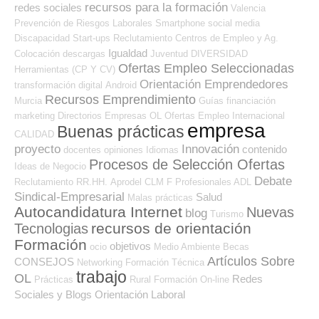
recursos para la formación
redes sociales
Valencia
Prevención de Riesgos Laborales
Smartphone
social media
Discapacidad
Start-ups
Reclutamiento
Centros de Empleo y Ag.
Igualdad
Colocación
descargas
Juventud
DIVERSIDAD
Ofertas Empleo Seleccionadas
Herramientas (CP Y CV)
Orientación Emprendedores
transformación digital
Android
Recursos Emprendimiento
Murcia
Guías
financiación
marketing
Directorios Empresas OL
Ofertas Empleo Internacional
empresa
Buenas prácticas
CALIDAD
proyecto
Innovación
contenido
docentes
opiniones
Idiomas
Procesos de Selección Ofertas
Ideas de Negocio
Debate
Reclutamiento RR.HH.
Aprodel CLM
F Profesionales ADL
Sindical-Empresarial
Salud
Malas prácticas
Autocandidatura Internet
Nuevas
blog
Turismo
recursos de orientación
Tecnologias
Formación
objetivos
ocio
Medio Ambiente
Becas
Artículos Sobre
CONSEJOS
Networking
Formación Técnica
trabajo
OL
Redes
Prácticas
Rural
Formación On-line
Sociales y Blogs Orientación Laboral