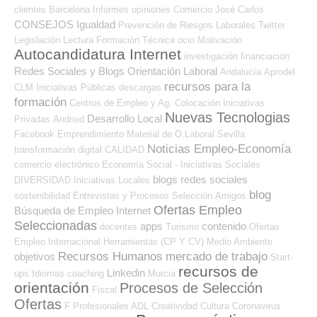
clientes
Barcelona
Informes
opiniones
Comercio
José Carlos
CONSEJOS
Igualdad
Prevención de Riesgos Laborales
Twitter
Legislación
Lectura
Formación Técnica
ocio
Motivación
Autocandidatura Internet
investigación
financiación
Redes Sociales y Blogs Orientación Laboral
Andalucía
Aprodel
recursos para la
CLM
Iniciativas Públicas
descargas
formación
Centros de Empleo y Ag. Colocación
Iniciativas
Nuevas Tecnologias
Desarrollo Local
Privadas
Android
Facebook
Emprendimiento
Material de O.Laboral
Sevilla
Noticias Empleo-Economía
transformación digital
CALIDAD
comercio electrónico
Economía Social - Iniciativas Sociales
blogs
redes sociales
DIVERSIDAD
Iniciativas Locales
blog
sostenibilidad
Entrevistas y Procesos Selección
Amigos
Ofertas Empleo
Búsqueda de Empleo Internet
Seleccionadas
apps
contenido
docentes
Turismo
Ofertas
Empleo Internacional
Herramientas (CP Y CV)
Medio Ambiente
Recursos Humanos
mercado de trabajo
objetivos
Start-
recursos de
Linkedin
ups
Idiomas
coaching
Murcia
orientación
Procesos de Selección
Fiscal
Ofertas
F Profesionales ADL
Creatividad
Cultura
Coronavirus