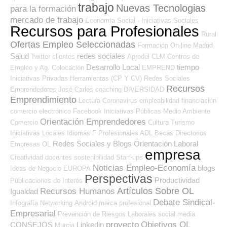
trabajo
Nuevas Tecnologias
para la formación
mercado de trabajo
Economía Social - Iniciativas Sociales
Recursos para Profesionales
Rural
Ofertas Empleo Seleccionadas
Formación On-line
Madrid
Salud
redes sociales
Twitter
clientes
Aprodel CLM
Centros de
Desarrollo Local
tiempo
Empleo y Ag. Colocación
EMPREND
Iniciativas Privadas
Herramientas (CP Y CV)
Redes Sociales
Recursos
Emprendedores
José Carlos
coaching
DIVERSIDAD
Emprendimiento
Lectura
Coronavirus
empleabilidad
financiación
comercio electrónico
Facebook
Iniciativas Públicas
Medio Ambiente
Orientación Emprendedores
Comercio
Cultura
Turismo
Iniciativas Locales
Idiomas
F Profesionales ADL
Becas
Directorios
Redes Sociales y Blogs Orientación Laboral
Empresas OL
empresa
Creatividad
docentes
sostenibilidad
Start-ups
Noticias Empleo-Economía
blogs
Ideas de Negocio
EUROPA
Perspectivas
Productividad
Publicaciones de Interés
Artículos Sobre OL
Recursos Humanos
Igualdad
Debate Sindical-
Infografía
Networking
Android
marca profesional
Empresarial
Prevención de Riesgos Laborales
social media
proyecto
Objetivos OL
CONSEJOS
Linkedin
Murcia