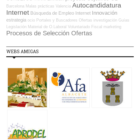
Autocandidatura
Barcelona
Malas prácticas
Valencia
Internet
Innovación
Búsqueda de Empleo Internet
estrategia
ocio
Portales y Buscadores Ofertas
investigación
Guías
Legislación
Material de O.Laboral
Voluntariado
Fiscal
marketing
Procesos de Selección Ofertas
WEBS AMIGAS