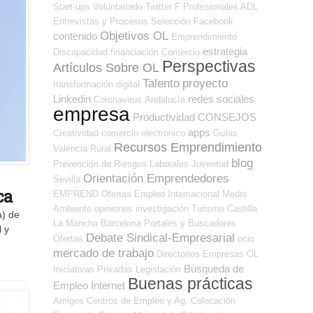
Start-ups
Voluntariado
Twitter
F Profesionales ADL
Entrevistas y Procesos Selección
Facebook
Objetivos OL
contenido
Emprendimiento
estrategia
Discapacidad
financiación
Comercio
Perspectivas
Artículos Sobre OL
Talento
proyecto
transformación digital
Linkedin
redes sociales
Coronavirus
Andalucía
empresa
Productividad
CONSEJOS
apps
Creatividad
comercio electrónico
Guías
Recursos Emprendimiento
Valencia
Rural
blog
Prevención de Riesgos Laborales
Juventud
Orientación Emprendedores
Sevilla
ca
EMPREND
Ofertas Empleo Internacional
Medio
Ambiente
opiniones
investigación
Turismo
Castilla
a) de
La Mancha
Barcelona
Portales y Buscadores
l y
Debate Sindical-Empresarial
Ofertas
ocio
mercado de trabajo
Directorios Empresas OL
Búsqueda de
Iniciativas Privadas
Legislación
Buenas prácticas
Empleo Internet
Amigos
Centros de Empleo y Ag. Colocación