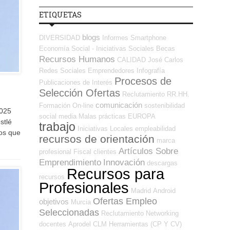
ETIQUETAS
blogs
DIVERSIDAD
Informes
Smartphone
Economía Social - Iniciativas Sociales
Becas
Recursos Humanos
CALIDAD
José Carlos
Redes Sociales Emprendedores
Infografía
Procesos de
Publicaciones de Interés
Selección Ofertas
Reclutamiento RR.HH.
comunicación
Formación On-line
sostenibilidad
2025
social media
Malas prácticas
EUROPA
stlé
trabajo
Iniciativas Locales
empleabilidad
os que
recursos de orientación
marca
Artículos Sobre
profesional
Fiscal
clientes
Emprendimiento
Innovación
descargas
Recursos para
recursos
Profesionales
Madrid
Android
Ofertas Empleo
objetivos
Murcia
Seleccionadas
Reclutamiento
Networking
docentes
Aprodel CLM
Herramientas (CP Y CV)