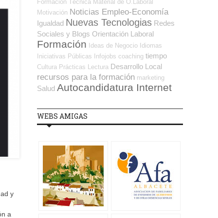
Formación Técnica
Material de O.Laboral
Noticias Empleo-Economía
Motivación
Nuevas Tecnologias
Igualdad
Redes
Sociales y Blogs Orientación Laboral
Formación
Ideas de Negocio
Idiomas
tiempo
Iniciativas Públicas
Infojobs
coaching
Desarrollo Local
Cultura
Prácticas
Lectura
recursos para la formación
marketing
Autocandidatura Internet
Salud
WEBS AMIGAS
dad y
ón a