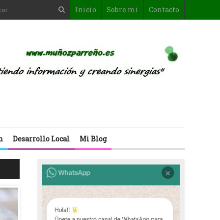
Inicio
Sobre mi
Contacto
n
Desarrollo Local
Mi Blog