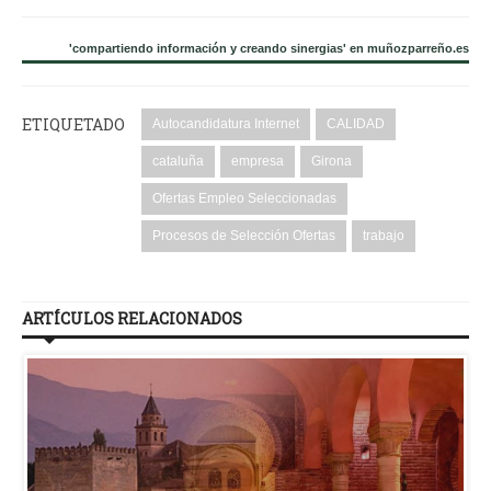
'compartiendo información y creando sinergias' en muñozparreño.es
ETIQUETADO
Autocandidatura Internet
CALIDAD
cataluña
empresa
Girona
Ofertas Empleo Seleccionadas
Procesos de Selección Ofertas
trabajo
ARTÍCULOS RELACIONADOS