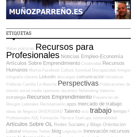
ETIQUETAS
Recursos para
Malas prácticas
Profesionales
Noticias Empleo-Economía
Artículos Sobre Emprendimiento
Recursos
Creatividad
Humanos
Murcia
Facebook
Cultura
Juventud
Discapacidad
Amigos
Linkedin
comunicación
Infografía
clientes
descargas
Iniciativas
Perspectivas
Públicas
Castilla La Mancha
Publicaciones de
Interés
social media
opiniones
docentes
Networking
Valencia
Recursos Emprendimiento
estrategia
Prevención de
mercado de trabajo
apps
Riesgos Laborales
Reclutamiento
trabajo
Talento
tiempo
Ideas de Negocio
DIVERSIDAD
ocio
F
Profesionales ADL
Formación Técnica
Start-ups
sostenibilidad
Artículos Sobre OL
Redes Sociales y Blogs Orientación
blog
Innovación
recursos
Laboral
Informes
Twitter
Legislación