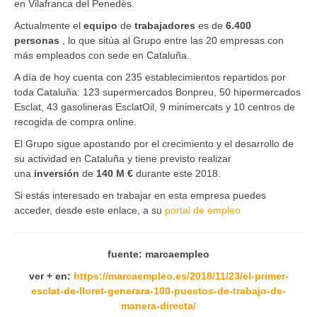
en Vilafranca del Penedès.
Actualmente el
equipo
de
trabajadores
es de
6.400
personas
, lo que sitúa al Grupo entre las 20 empresas con
más empleados con sede en Cataluña.
A día de hoy cuenta con 235 establecimientos repartidos por
toda Cataluña: 123 supermercados Bonpreu, 50 hipermercados
Esclat, 43 gasolineras EsclatOil, 9 minimercats y 10 centros de
recogida de compra online.
El Grupo sigue apostando por el crecimiento y el desarrollo de
su actividad en Cataluña y tiene previsto realizar
una
inversión
de
140 M €
durante este 2018.
Si estás interesado en trabajar en esta empresa puedes
acceder, desde este enlace, a su
portal de empleo
fuente: marcaempleo
ver + en:
https://marcaempleo.es/2018/11/23/el-primer-
esclat-de-lloret-generara-100-puestos-de-trabajo-de-
manera-directa/