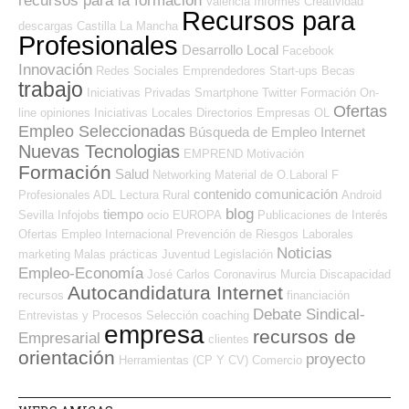
recursos para la formación
Valencia
Informes
Creatividad
Recursos para
descargas
Castilla La Mancha
Profesionales
Desarrollo Local
Facebook
Innovación
Redes Sociales Emprendedores
Start-ups
Becas
trabajo
Iniciativas Privadas
Smartphone
Twitter
Formación On-
Ofertas
line
opiniones
Iniciativas Locales
Directorios Empresas OL
Empleo Seleccionadas
Búsqueda de Empleo Internet
Nuevas Tecnologias
EMPREND
Motivación
Formación
Salud
Networking
Material de O.Laboral
F
contenido
comunicación
Profesionales ADL
Lectura
Rural
Android
blog
tiempo
Sevilla
Infojobs
ocio
EUROPA
Publicaciones de Interés
Ofertas Empleo Internacional
Prevención de Riesgos Laborales
Noticias
marketing
Malas prácticas
Juventud
Legislación
Empleo-Economía
José Carlos
Coronavirus
Murcia
Discapacidad
Autocandidatura Internet
recursos
financiación
Debate Sindical-
Entrevistas y Procesos Selección
coaching
empresa
recursos de
Empresarial
clientes
orientación
proyecto
Herramientas (CP Y CV)
Comercio