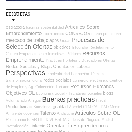
ETIQUETAS
Artículos Sobre
estrategia
Idiomas
sostenibilidad
Emprendimiento
CONSEJOS
social media
marca profesional
Procesos de
mercado de trabajo
apps
Guías
Selección Ofertas
objetivos
Infografía
Reclutamiento
Recursos
Cultura
Emprendimiento
Iniciativas Públicas
Emprendimiento
Prácticas
Portales y Buscadores Ofertas
Redes Sociales y Blogs Orientación Laboral
Perspectivas
empleabilidad
Formación Técnica
redes sociales
transformación digital
comercio electrónico
Centros
Recursos Humanos
de Empleo y Ag. Colocación
Turismo
Objetivos OL
blogs
Economía Social - Iniciativas Sociales
Buenas prácticas
Voluntariado
Amigos
Fiscal
Productividad
Igualdad
Barcelona
Aprodel CLM
CALIDAD
Medio
Artículos Sobre OL
Talento
Ambiente
docentes
Andalucía
Reclutamiento RR.HH.
DIVERSIDAD
Ideas de Negocio
Madrid
Orientación Emprendedores
Linkedin
investigación