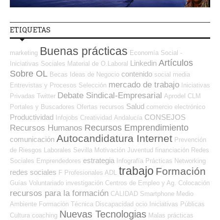
ETIQUETAS
Buenas prácticas
marketing
Economía Social -
Artículos
Linkedin
Iniciativas Sociales
Material de O.Laboral
Sobre OL
contenido
Becas
Ideas de Negocio
social media
mercado de trabajo
Entrevistas y Procesos Selección
Iniciativas
Debate Sindical-Empresarial
Privadas
Twitter
Aprodel CLM
Salud
Portales y Buscadores Ofertas
recursos
comercio electrónico
Productividad
CONSEJOS
Infojobs
Creatividad
Andalucía
Recursos Emprendimiento
Recursos Humanos
Autocandidatura Internet
comunicación
Prevención
de Riesgos Laborales
Sevilla
Motivación
Juventud
financiación
Redes
estrategia
Sociales Emprendedores
Infografía
Prácticas
Networking
trabajo
Formación
redes sociales
F Profesionales ADL
Guías
Voluntariado
investigación
Centros de Empleo y Ag. Colocación
recursos para la formación
CALIDAD
Smartphone
Medio
Ambiente
Formación Técnica
Discapacidad
ocio
Iniciativas Públicas
Nuevas Tecnologias
Cultura
coaching
Malas prácticas