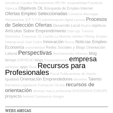
Iniciativas Locales
Reclutamiento RR.HH.
empleabilidad
Facebook
Objetivos OL
Búsqueda de Empleo Internet
Valencia
Ofertas Empleo Seleccionadas
Comercio
descargas
Procesos
Herramientas (CP Y CV)
transformación digital
Lectura
de Selección Ofertas
Desarrollo Local
objetivos
Madrid
Artículos Sobre Emprendimiento
Start-ups
Turismo
Directorios Empresas OL
Castilla La Mancha
clientes
Ofertas Empleo
Innovación
Noticias Empleo-
Internacional
José Carlos
Murcia
Economía
Redes Sociales y Blogs Orientación
sostenibilidad
Perspectivas
blog
Laboral
Reclutamiento
Informes
empresa
tiempo
blogs
EMPREND
Emprendimiento
Recursos para
apps
opiniones
Rural
Profesionales
Fiscal
Publicaciones de Interés
Orientación Emprendedores
Talento
Igualdad
docentes
recursos de
Barcelona
Legislación
Formación On-line
orientación
Idiomas
marca profesional
DIVERSIDAD
EUROPA
proyecto
Android
Coronavirus
Amigos
WEBS AMIGAS