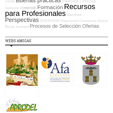
Buenas prácticas
Sevilla
Entrevistas y Procesos
Recursos
Formación
contenido
Selección
para Profesionales
Barcelona
Perspectivas
DIVERSIDAD
financiación
Coronavirus
Murcia
Procesos de Selección Ofertas
Becas
Juventud
WEBS AMIGAS