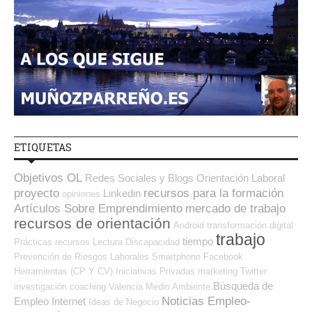
ETIQUETAS
Objetivos OL
Redes Sociales y Blogs Orientación Laboral
proyecto
recursos para la formación
Linkedin
opiniones
Artículos Sobre Emprendimiento
mercado de trabajo
recursos de orientación
Android
transformación digital
trabajo
tiempo
Prácticas
recursos
Lectura
Discapacidad
Prevención de Riesgos Laborales
Smartphone
Facebook
Herramientas (CP Y CV)
Iniciativas Privadas
marketing
Twitter
Búsqueda de
investigación
coaching
Valencia
Medio Ambiente
Noticias Empleo-
Empleo Internet
Ideas de Negocio