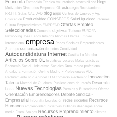
Economía
blogs
Formación Técnica
Voluntariado
sostenibilidad
estrategia
Motivación
Directorios Empresas OL
Reclutamiento
blog
apps
RR.HH.
Guías
CALIDAD
Centros de Empleo y Ag.
Productividad
CONSEJOS
Salud
Igualdad
Colocación
Informes
Ofertas Empleo
Cultura
Emprendimiento
EMPREND
Seleccionadas
objetivos
Comercio
Turismo
EUROPA
Networking
José Carlos
Infojobs
Idiomas
Ofertas Empleo
empresa
Internacional
Redes Sociales Emprendedores
comunicación
Start-ups
docentes
Creatividad
Autocandidatura Internet
Castilla La Mancha
Artículos Sobre OL
Iniciativas Locales
Malas prácticas
Economía Social - Iniciativas Sociales
Rural
marca profesional
Andalucía
Formación On-line
Madrid
F Profesionales ADL
Innovación
Reclutamiento
ocio
Aprodel CLM
comercio electrónico
Talento
Desarrollo
Material de O.Laboral
Publicaciones de Interés
Nuevas Tecnologias
Local
Portales y Buscadores Ofertas
Orientación Emprendedores
Debate Sindical-
Empresarial
Recursos
redes sociales
Infografía
Legislación
Humanos
empleabilidad
Iniciativas Públicas
descargas
social
Recursos Emprendimiento
media
Fiscal
Amigos
clientes