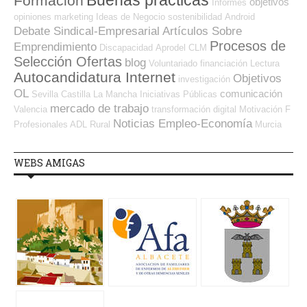
Formación
objetivos
Informes
opiniones
marketing
Ideas de Negocio
sostenibilidad
Android
Debate Sindical-Empresarial
Artículos Sobre
Procesos de
Emprendimiento
Discapacidad
Aprodel CLM
Selección Ofertas
blog
Voluntariado
financiación
Lectura
Autocandidatura Internet
Objetivos
investigación
OL
comunicación
Sevilla
Castilla La Mancha
Iniciativas Públicas
mercado de trabajo
Valencia
transformación digital
Motivación
F
Noticias Empleo-Economía
Profesionales ADL
Rural
Murcia
WEBS AMIGAS