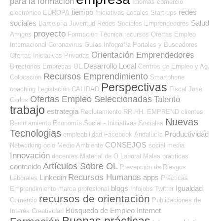
para la formación
Idiomas
comercio
tiempo
redes
electrónico
EUROPA
Iniciativas Locales
Start-ups
sociales
Salud
Barcelona
Juventud
Redes Sociales Emprendedores
proyecto
Amigos
Formación Técnica
recursos
Ofertas Empleo
Internacional
Coronavirus
Guías
Infografía
Portales y Buscadores
Orientación Emprendedores
Ofertas
Iniciativas Privadas
Desarrollo Local
Directorios Empresas OL
Centros de Empleo y Ag.
Recursos Emprendimiento
Colocación
Smartphone
Perspectivas
coaching
Legislación
CALIDAD
Fiscal
José
Ofertas Empleo Seleccionadas
Talento
Carlos
trabajo
estrategia
Reclutamiento RR.HH.
EMPREND
clientes
Nuevas
Reclutamiento
Economía Social - Iniciativas Sociales
Tecnologias
Productividad
empleabilidad
Facebook
Andalucía
CONSEJOS
Networking
ocio
Medio Ambiente
social media
Innovación
docentes
Material de O.Laboral
Malas prácticas
Artículos Sobre OL
contenido
Prevención de Riesgos
Recursos Humanos
Linkedin
apps
Laborales
Prácticas
blogs
Igualdad
Emprendimiento
marca profesional
Infojobs
Twitter
recursos de orientación
Comercio
Publicaciones de
Búsqueda de Empleo Internet
Interés
Creatividad
Buenas prácticas