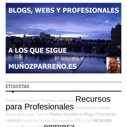
ETIQUETAS
Recursos
Cultura
Entrevistas y Procesos Selección
para Profesionales
DIVERSIDAD
Madrid
Redes Sociales y Blogs Orientación
Becas
descargas
Turismo
recursos
Laboral
Formación On-line
Herramientas (CP Y CV)
empresa