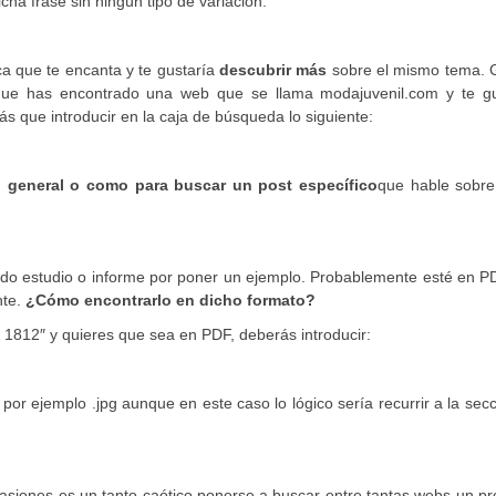
ha frase sin ningún tipo de variación.
a que te encanta y te gustaría
descubrir más
sobre el mismo tema. 
que has encontrado una web que se llama modajuvenil.com y te gu
rás que introducir en la caja de búsqueda lo siguiente:
 general o como para buscar un post específico
que hable sobre
o estudio o informe por poner un ejemplo. Probablemente esté en PD
nte.
¿Cómo encontrarlo en dicho formato?
 1812″ y quieres que sea en PDF, deberás introducir:
or ejemplo .jpg aunque en este caso lo lógico sería recurrir a la sec
asiones es un tanto caótico ponerse a buscar entre tantas webs un p