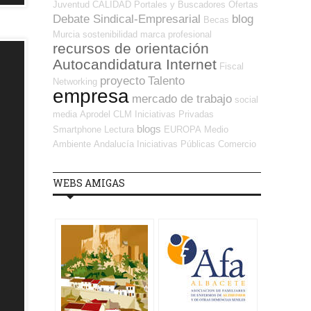
Juventud
CALIDAD
Portales y Buscadores Ofertas
Debate Sindical-Empresarial
blog
Becas
Murcia
sostenibilidad
marca profesional
recursos de orientación
Autocandidatura Internet
Fiscal
proyecto
Talento
Networking
empresa
mercado de trabajo
social
media
Aprodel CLM
Iniciativas Privadas
blogs
Smartphone
Lectura
EUROPA
Medio
Ambiente
Andalucía
Iniciativas Públicas
Comercio
WEBS AMIGAS