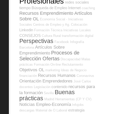
Profesionales
redes sociales
tiempo
Búsqueda de Empleo Internet
coaching
Recursos Emprendimiento
Artículos
Sobre OL
Economía Social - Iniciativas
Sociales
Centros de Empleo y Ag. Colocación
Linkedin
Formación Técnica
Iniciativas Locales
CONSEJOS
Cultura
Rural
transformación digital
Perspectivas
Facebook
Infografía
Artículos Sobre
Barcelona
Procesos de
Emprendimiento
Selección Ofertas
Discapacidad
Malas
prácticas
Formación On-line
Reclutamiento
Objetivos OL
marketing
Ideas de Negocio
Recursos Humanos
financiación
Coronavirus
Orientación Emprendedores
José Carlos
recursos para
contenido
docentes
Legislación
Buenas
la formación
Sevilla
prácticas
Madrid
Herramientas (CP Y CV)
Noticias Empleo-Economía
Infojobs
estrategia
descargas
Material de O.Laboral