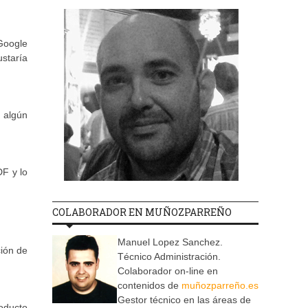
Google
staría
 algún
F y lo
COLABORADOR EN MUÑOZPARREÑO
Manuel Lopez Sanchez.
ción de
Técnico Administración.
Colaborador on-line en
contenidos de
muñozparreño.es
Gestor técnico en las áreas de
roducto