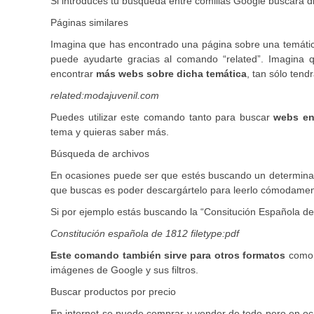
Si introduces tu búsqueda entre comillas Google buscará dic
Páginas similares
Imagina que has encontrado una página sobre una temátic
puede ayudarte gracias al comando “related”. Imagina 
encontrar
más webs sobre dicha temática
, tan sólo tend
related:modajuvenil.com
Puedes utilizar este comando tanto para buscar
webs en
tema y quieras saber más.
Búsqueda de archivos
En ocasiones puede ser que estés buscando un determinad
que buscas es poder descargártelo para leerlo cómodame
Si por ejemplo estás buscando la “Consitución Española de
Constitución española de 1812 filetype:pdf
Este comando también sirve para otros formatos
como p
imágenes de Google y sus filtros.
Buscar productos por precio
En internet se puede comprar y vender de todo pero en oc