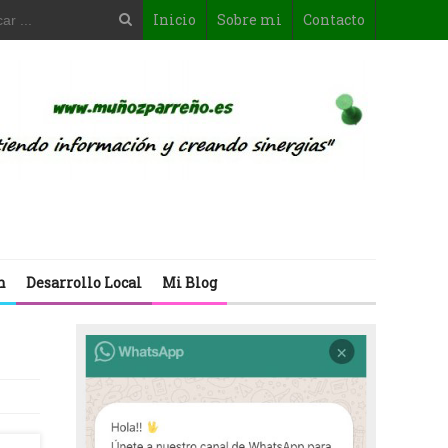
Inicio
Sobre mi
Contacto
n
Desarrollo Local
Mi Blog