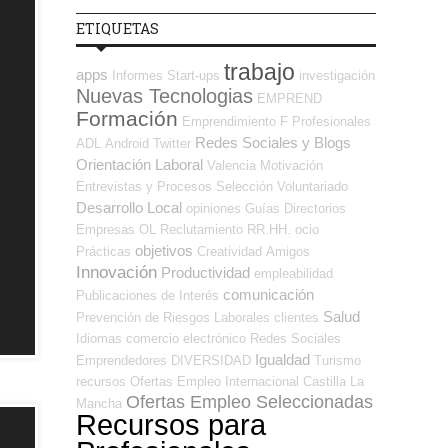
ETIQUETAS
trabajo
apps
Informes
Start-ups
investigación
Nuevas Tecnologias
EMPREND
Formación
Emprendimiento
F Profesionales
Redes Sociales y Blogs
ADL
Android
Twitter
Orientación Laboral
Valencia
Motivación
Entrevistas y Procesos Selección
Voluntariado
Desarrollo Local
opiniones
Guías
Directorios
Empresas OL
Reclutamiento RR.HH.
ocio
objetivos
Prácticas
Creatividad
Amigos
Innovación
Productividad
empleabilidad
comunicación
Publicaciones de Interés
Salud
Prevención de Riesgos Laborales
clientes
Idiomas
comercio electrónico
Redes Sociales
Igualdad
Emprendedores
DIVERSIDAD
Turismo
recursos
Ofertas Empleo Internacional
Castilla La
Ofertas Empleo Seleccionadas
Mancha
Recursos para