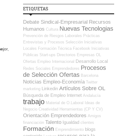
ETIQUETAS
Debate Sindical-Empresarial
Recursos
Nuevas Tecnologias
Humanos
Cultura
Prevención de Riesgos Laborales
Prácticas
Entrevistas y Procesos Selección
Iniciativas
Locales
Formación Técnica
Facebook
Iniciativas
me
jor,
Públicas
Start-ups
Directorios Empresas OL
Desarrollo Local
Ofertas Empleo Internacional
Procesos
Redes Sociales Emprendedores
de Selección Ofertas
Barcelona
Noticias Empleo-Economía
Twitter
Artículos Sobre OL
Linkedin
marketing
Búsqueda de Empleo Internet
Andalucía
trabajo
Material de O.Laboral
Ideas de
Negocio
Creatividad
Herramientas (CP Y CV)
Orientación Emprendedores
Amigos
Talento
Igualdad
financiación
clientes
Formación
blogs
Emprendimiento
recursos para la
contenido