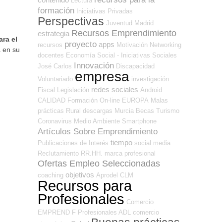
Lectura
formación
Iniciativas Privadas
Perspectivas
Juventud
Madrid
Recursos Emprendimiento
estrategia
ara el
proyecto
apps
recursos
Motivación
Networking
 en su
docentes
Economía Social - Iniciativas Sociales
Innovación
José Carlos
Discapacidad
empresa
Voluntariado
investigación
redes sociales
Fiscal
Legislación
Android
CALIDAD
Formación On-line
EUROPA
Malas
prácticas
Rural
descargas
Murcia
Becas
Turismo
Coronavirus
Medio Ambiente
Smartphone
Artículos Sobre Emprendimiento
tiempo
Publicaciones de Interés
social media
Reclutamiento RR.HH.
marca profesional
Ofertas Empleo Seleccionadas
objetivos
coaching
Aprodel CLM
Recursos para
Profesionales
Comercio
EMPREND
F Profesionales ADL
comercio