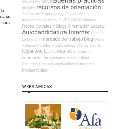
Buenas prácticas
Salud
electrónico
recursos de orientación
Infojobs
 la
Centros de Empleo y Ag. Colocación
e a su
transformación digital
DIVERSIDAD
Idiomas
r para
Redes Sociales y Blogs Orientación Laboral
Autocandidatura Internet
Castilla
mercado de trabajo
blog
La Mancha
Guías
Valencia
Portales y Buscadores Ofertas
Sevilla
Objetivos OL
CONSEJOS
Informes
comunicación
opiniones
sostenibilidad
Reclutamiento
ocio
empleabilidad
Infografía
Productividad
WEBS AMIGAS