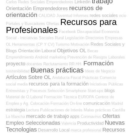
trabajo
Linkedin
Carlos
Redes Sociales Emprendedores
recursos de
Orientación Emprendedores
orientación
redes sociales
CALIDAD
Juventud
Informes
ocio
Recursos para
Portales y Buscadores Ofertas
Profesionales
Facebook
Discapacidad
Economía
Social - Iniciativas Sociales
Rural
Legislación
Directorios Empresas
Redes Sociales y
OL
Herramientas (CP Y CV)
Turismo
Motivación
Objetivos OL
Blogs Orientación Laboral
Becas
Emprendimiento
Android
marketing
Prevención de Riesgos Laborales
Formación
proyecto
docentes
Reclutamiento RR.HH.
Buenas prácticas
sostenibilidad
Ideas de Negocio
Artículos Sobre OL
Andalucía
Fiscal
Prácticas
Comercio
recursos para la formación
social media
Iniciativas Públicas
blogs
Entrevistas y Procesos Selección
Smartphone
Start-ups
Material de O.Laboral
Formación Técnica
EUROPA
Centros de
comunicación
Empleo y Ag. Colocación
Formación On-line
Madrid
estrategia
Lectura
Publicaciones de Interés
Malas prácticas
Castilla
Ofertas
mercado de trabajo
apps
La Mancha
Coronavirus
Nuevas
Empleo Seleccionadas
Productividad
Valencia
Tecnologias
Recursos
Desarrollo Local
marca profesional