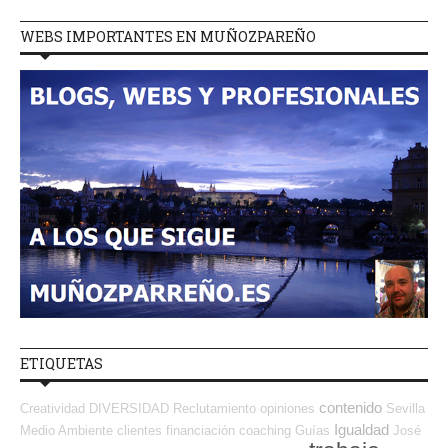
WEBS IMPORTANTES EN MUÑOZPAREÑO
ETIQUETAS
contenido
Creatividad
DIVERSIDAD
Reclutamiento
opiniones
Sevilla
Igualdad
Medio Ambiente
clientes
financiación
coaching
Guías
José