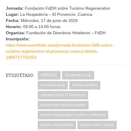
Jornada:
Fundación FdDH sobre Turismo Regenerativo
Lugar:
La Hospedería – El Provencio, Cuenca
Fecha:
Miércoles, 17 de junio de 2026
Horario:
09:00 a 14:00 horas
Organiza:
Fundación de Directivos Hoteleros – FdDH
Inscripción:
https://www.eventbrite.es/e/jornada-fundacion-fddh-sobre-
turismo-regenerativo-el-provencio-cuenca-tickets-
1989717750353
ETIQUETADO
APRODEL
Desarrollo Local
economía local
empleo turístico
Jornada FdDH El Provencio
turismo con impacto positivo
turismo regenerativo Castilla-La Mancha
turismo responsable
turismo rural Cuenca