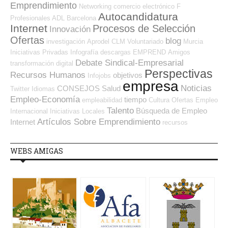
Emprendimiento
Networking
comercio electrónico
F
Autocandidatura
Profesionales ADL
Barcelona
Internet
Procesos de Selección
Innovación
Ofertas
blog
investigación
Aprodel CLM
Voluntariado
Murcia
Iniciativas Privadas
Infografía
descargas
EMPREND
Amigos
Debate Sindical-Empresarial
transformación digital
Perspectivas
Recursos Humanos
objetivos
Infojobs
empresa
Noticias
CONSEJOS
Salud
Twitter
Idiomas
Empleo-Economía
tiempo
empleabilidad
Cultura
Ofertas Empleo
Talento
Búsqueda de Empleo
Internacional
Iniciativas Locales
Artículos Sobre Emprendimiento
Internet
recursos
WEBS AMIGAS