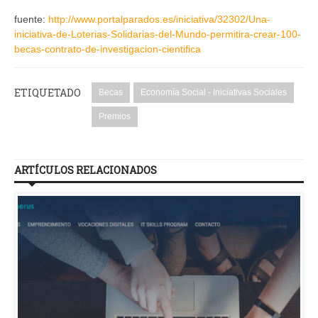
fuente:
http://www.portalparados.es/iniciativa/32302/Una-
iniciativa-de-Loterias-Solidarias-del-Mundo-permitira-crear-100-
becas-contrato-de-investigacion-cientifica
ETIQUETADO
Becas
Economía Social - Iniciativas Sociales
Premios
ARTÍCULOS RELACIONADOS