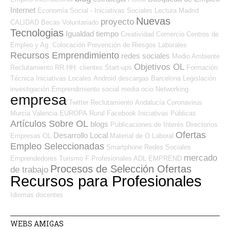
Internet
Economía Social - Iniciativas Sociales
Lectura
Madrid
Nuevas
proyecto
CALIDAD
Becas
Voluntariado
Tecnologias
Igualdad
tiempo
Creatividad
Comercio
Centros de
Empleo y Ag. Colocación
Prevención de Riesgos Laborales
Recursos Emprendimiento
redes sociales
Medio Ambiente
Objetivos OL
Reclutamiento RR.HH.
clientes
Start-ups
Formación
Técnica
Iniciativas Locales
Android
descargas
Barcelona
Legislación
investigación
Emprendimiento
social media
ocio
Networking
empresa
Twitter
Reclutamiento
Andalucía
Coronavirus
Murcia
Valencia
EUROPA
Rural
Facebook
Iniciativas Públicas
Artículos Sobre OL
blogs
Publicaciones de Interés
Directorios
Ofertas
Desarrollo Local
Empresas OL
Material de O.Laboral
Empleo Seleccionadas
Smartphone
Redes Sociales
mercado
Emprendedores
Turismo
F Profesionales ADL
EMPREND
Procesos de Selección Ofertas
de trabajo
Recursos para Profesionales
Idiomas
docentes
WEBS AMIGAS