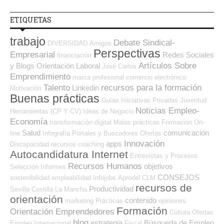
ETIQUETAS
trabajo
Debate Sindical-
DIVERSIDAD
Amigos
Perspectivas
Empresarial
Redes Sociales
financiación
Artículos Sobre
y Blogs Orientación Laboral
José Carlos
Emprendimiento
marca profesional
comercio electrónico
Talento
recursos para la formación
Linkedin
Motivación
Buenas prácticas
Guías
Iniciativas Privadas
Juventud
Noticias Empleo-
Herramientas (CP Y CV)
Ideas de Negocio
Economía
transformación digital
Malas prácticas
Formación On-
Salud
comunicación
line
Infografía
Portales y Buscadores Ofertas
Innovación
apps
Discapacidad
recursos
coaching
Autocandidatura Internet
Entrevistas y Procesos
Recursos Humanos
objetivos
Selección
Informes
CONSEJOS
sostenibilidad
empleabilidad
Infojobs
Aprodel CLM
recursos de
Productividad
Sevilla
Castilla La Mancha
orientación
contenido
marketing
Prácticas
opiniones
Formación
Orientación Emprendedores
Cultura
Ofertas
blog
estrategia
Búsqueda de Empleo
Empleo Internacional
Fiscal