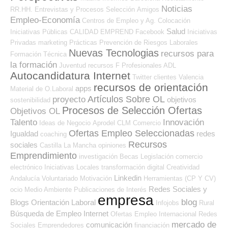
Noticias
RR.HH.
Entrevistas y Procesos Selección
Amigos
Empleo-Economía
Centros de Empleo y Ag. Colocación
Salud
Iniciativas Públicas
CALIDAD
EMPREND
Facebook
Iniciativas
Privadas
marketing
Prácticas
Prevención de Riesgos Laborales
Nuevas Tecnologias
recursos para
Formación Técnica
la formación
Juventud
recursos
F Profesionales ADL
Autocandidatura Internet
Twitter
clientes
Valencia
recursos de orientación
apps
Material de O.Laboral
Artículos Sobre OL
proyecto
objetivos
sostenibilidad
Procesos de Selección Ofertas
Objetivos OL
Talento
Innovación
Ideas de Negocio
Aprodel CLM
Comercio
Ofertas Empleo Seleccionadas
Igualdad
redes
coaching
Recursos
sociales
Castilla La Mancha
opiniones
Emprendimiento
investigación
Becas
Legislación
comercio
electrónico
Iniciativas Locales
transformación digital
Creatividad
Linkedin
Andalucía
Voluntariado
Motivación
Herramientas (CP Y CV)
Redes Sociales y
ocio
Medio Ambiente
Publicaciones de Interés
empresa
blog
Blogs Orientación Laboral
Infojobs
Rural
Búsqueda de Empleo Internet
Ofertas Empleo Internacional
Redes
mercado de
comunicación
Sociales Emprendedores
financiación