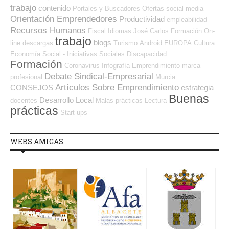
trabajo
contenido
Portales y Buscadores Ofertas
social media
Orientación Emprendedores
Productividad
empleabilidad
Recursos Humanos
Fiscal
Idiomas
José Carlos
Formación On-
trabajo
blogs
line
descargas
Turismo
Android
EUROPA
Cultura
Economía Social - Iniciativas Sociales
Discapacidad
Formación
Coronavirus
Infografía
Emprendimiento
marca
Debate Sindical-Empresarial
profesional
Murcia
Artículos Sobre Emprendimiento
CONSEJOS
estrategia
Buenas
Desarrollo Local
docentes
Malas prácticas
Lectura
prácticas
Start-ups
WEBS AMIGAS