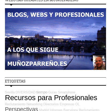
ETIQUETAS
tiempo
Sevilla
DIVERSIDAD
Guías
Smartphone
Recursos para Profesionales
Reclutamiento
Networking
Directorios Empresas OL
Perspectivas
Madrid
Informes
Barcelona
Reclutamiento