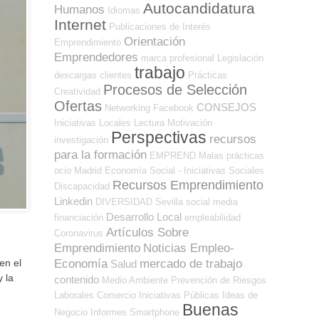
Autocandidatura
Humanos
Idiomas
Internet
Publicaciones de Interés
Orientación
Emprendimiento
Emprendedores
marca profesional
Legislación
trabajo
descargas
clientes
Prácticas
Procesos de Selección
Creatividad
Ofertas
CONSEJOS
Networking
Facebook
Iniciativas Locales
Lectura
Motivación
Perspectivas
recursos
investigación
para la formación
EMPREND
Malas prácticas
ocio
Madrid
Economía Social - Iniciativas Sociales
Recursos Emprendimiento
Discapacidad
Linkedin
DIVERSIDAD
Sevilla
social media
Desarrollo Local
financiación
empleabilidad
Artículos Sobre
Coronavirus
Emprendimiento
Noticias Empleo-
Economía
mercado de trabajo
en el
Salud
 la
contenido
Medio Ambiente
Prevención de Riesgos
Laborales
Comercio
Iniciativas Públicas
Ideas de
Buenas
Negocio
Informes
Smartphone