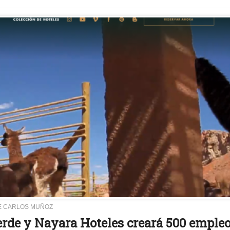
E CARLOS MUÑOZ
erde y Nayara Hoteles creará 500 emple