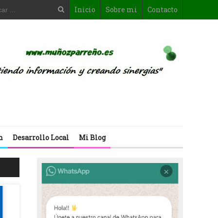
Inicio
Sobre mi
Contacto
n
Desarrollo Local
Mi Blog