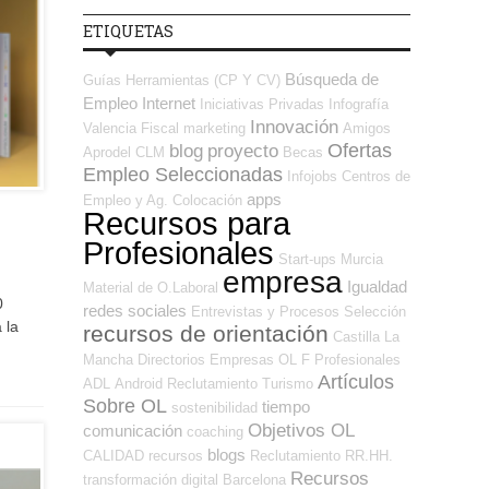
ETIQUETAS
Búsqueda de
Guías
Herramientas (CP Y CV)
Empleo Internet
Iniciativas Privadas
Infografía
Innovación
Valencia
Fiscal
marketing
Amigos
Ofertas
blog
proyecto
Aprodel CLM
Becas
Empleo Seleccionadas
Infojobs
Centros de
apps
Empleo y Ag. Colocación
Recursos para
Profesionales
Start-ups
Murcia
empresa
Igualdad
Material de O.Laboral
0
redes sociales
Entrevistas y Procesos Selección
 la
recursos de orientación
Castilla La
Mancha
Directorios Empresas OL
F Profesionales
Artículos
ADL
Android
Reclutamiento
Turismo
Sobre OL
tiempo
sostenibilidad
Objetivos OL
comunicación
coaching
blogs
CALIDAD
recursos
Reclutamiento RR.HH.
Recursos
transformación digital
Barcelona