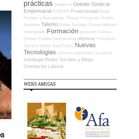
prácticas
Debate Sindical-
Andalucía
Empresarial
Productividad
EUROPA
Rural
Portales y Buscadores Ofertas
Formación On-line
Talento
docentes
Redes Sociales Emprendedores
Formación
Voluntariado
opiniones
Cultura
objetivos
Ofertas Empleo Internacional
Formación
Nuevas
Técnica
Twitter
José Carlos
Tecnologias
comercio electrónico
Juventud
estrategia
Redes Sociales y Blogs
Orientación Laboral
WEBS AMIGAS
os