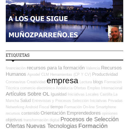
ETIQUETAS
recursos para la formación
Recursos
financiación
Valencia
Humanos
Productividad
Aprodel CLM
Herramientas (CP Y CV)
empresa
blogs
Coronavirus
Creatividad
Lectura
Formación
Técnica
comercio electrónico
Andalucía
Ofertas Empleo Internacional
Artículos Sobre OL
Igualdad
Iniciativas Locales
Castilla La
Salud
Mancha
Entrevistas y Procesos Selección
Iniciativas Privadas
tiempo
Networking
Android
Fiscal
Formación On-line
Smartphone
Orientación Emprendedores
contenido
recursos
opiniones
Procesos de Selección
objetivos
transformación digital
Formación
Ofertas
Nuevas Tecnologias