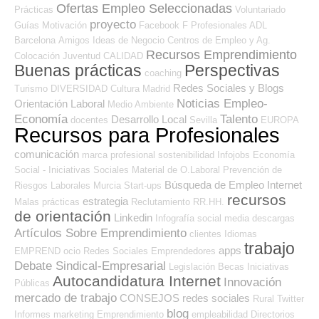
Ofertas Empleo Seleccionadas
Prácticas
Voluntariado
proyecto
Guías
Motivación
Facebook
F Profesionales ADL
Barcelona
Amigos
Ideas de Negocio
Centros de Empleo y Ag.
Recursos Emprendimiento
Colocación
Juventud
CALIDAD
Buenas prácticas
Perspectivas
coaching
Redes Sociales y Blogs
Turismo
DIVERSIDAD
Cultura
Madrid
Noticias Empleo-
Orientación Laboral
Medio Ambiente
Economía
Talento
Desarrollo Local
docentes
Sevilla
EUROPA
Recursos para Profesionales
comunicación
marca profesional
sostenibilidad
Infojobs
Economía
Social - Iniciativas Sociales
Material de O.Laboral
Prevención de
Búsqueda de Empleo Internet
Riesgos Laborales
Murcia
Start-ups
recursos
estrategia
Malas prácticas
Reclutamiento RR.HH.
de orientación
Linkedin
Infografía
social media
descargas
Artículos Sobre Emprendimiento
clientes
Idiomas
trabajo
apps
EMPREND
ocio
Redes Sociales Emprendedores
Debate Sindical-Empresarial
Legislación
Becas
Iniciativas
Autocandidatura Internet
Innovación
Públicas
mercado de trabajo
CONSEJOS
redes sociales
Rural
Twitter
blog
Informes
marketing
Emprendimiento
empleabilidad
Directorios