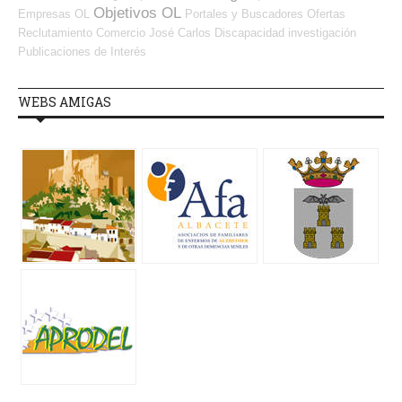
Objetivos OL
Empresas OL
Portales y Buscadores Ofertas
Reclutamiento
Comercio
José Carlos
Discapacidad
investigación
Publicaciones de Interés
WEBS AMIGAS