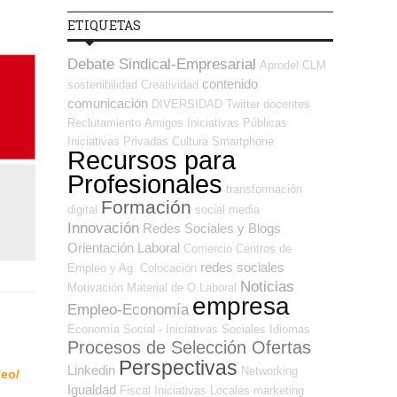
ETIQUETAS
Debate Sindical-Empresarial
Aprodel CLM
contenido
sostenibilidad
Creatividad
comunicación
DIVERSIDAD
Twitter
docentes
Reclutamiento
Amigos
Iniciativas Públicas
Iniciativas Privadas
Cultura
Smartphone
Recursos para
Profesionales
transformación
Formación
digital
social media
Innovación
Redes Sociales y Blogs
Orientación Laboral
Comercio
Centros de
redes sociales
Empleo y Ag. Colocación
Noticias
Motivación
Material de O.Laboral
empresa
Empleo-Economía
Economía Social - Iniciativas Sociales
Idiomas
Procesos de Selección Ofertas
Perspectivas
Linkedin
Networking
leo/
Igualdad
Fiscal
Iniciativas Locales
marketing