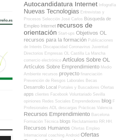
Autocandidatura Internet
Infografía
Nuevas Tecnologias
Entrevistas y
Búsqueda de
Procesos Selección
José Carlos
rreño.es
recursos de
Empleo Internet
orientación
Objetivos OL
Start-ups
recursos para la formación
Publicaciones
de Interés
Discapacidad
Coronavirus
Juventud
Directorios Empresas OL
Castilla La Mancha
Artículos Sobre OL
comercio electrónico
Artículos Sobre Emprendimiento
Medio
proyecto
Ambiente
recursos
financiación
Prevención de Riesgos Laborales
Becas
Desarrollo Local
Portales y Buscadores Ofertas
apps
clientes
Facebook
Voluntariado
Sevilla
blog
opiniones
Redes Sociales Emprendedores
F
Profesionales ADL
descargas
Prácticas
Valencia
Recursos Emprendimiento
Barcelona
blogs
Formación Técnica
Reclutamiento RR.HH.
Recursos Humanos
Ofertas Empleo
Ofertas
Internacional
coaching
Android