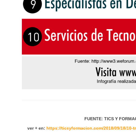
FUENTE: TICS Y FORMACI
ver + en:
https://ticsyformacion.com/2018/09/18/10-