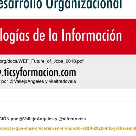
ÓN por @VallejoAngeles y @alfredovela
trabajos-que-mas-creceran-en-el-mundo-2018-2022-infografia-emp