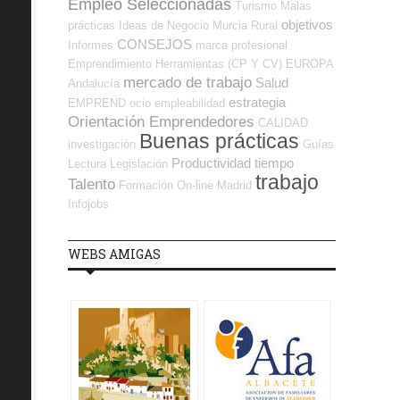
Empleo Seleccionadas
Turismo
Malas
objetivos
prácticas
Ideas de Negocio
Murcia
Rural
CONSEJOS
Informes
marca profesional
Emprendimiento
Herramientas (CP Y CV)
EUROPA
mercado de trabajo
Salud
Andalucía
estrategia
EMPREND
ocio
empleabilidad
Orientación Emprendedores
CALIDAD
Buenas prácticas
investigación
Guías
Productividad
tiempo
Lectura
Legislación
trabajo
Talento
Formación On-line
Madrid
Infojobs
WEBS AMIGAS