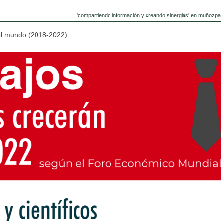
'compartiendo información y creando sinergias' en muñozpa
 el mundo (2018-2022).