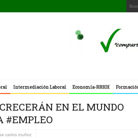
oral
Intermediación Laboral
Economía-RRHH
Formació
 CRECERÁN EN EL MUNDO
IA #EMPLEO
ose carlos muñoz