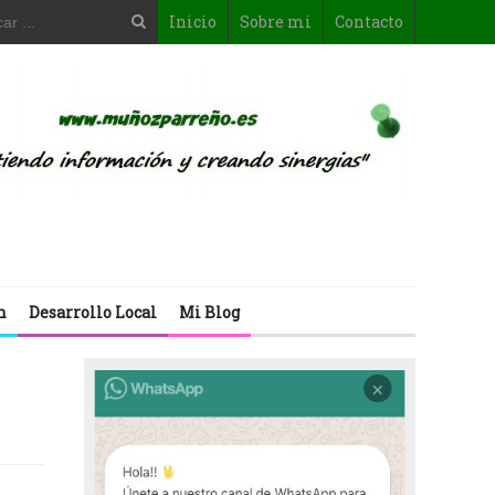
Inicio
Sobre mi
Contacto
n
Desarrollo Local
Mi Blog