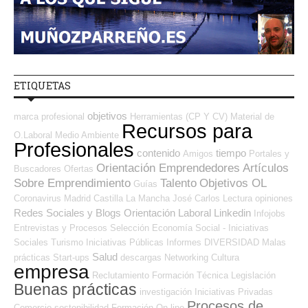
ETIQUETAS
objetivos
marca profesional
Herramientas (CP Y CV)
Material de
Recursos para
O.Laboral
Medio Ambiente
Profesionales
contenido
tiempo
Amigos
Portales y
Orientación Emprendedores
Artículos
Buscadores Ofertas
Sobre Emprendimiento
Talento
Objetivos OL
Guías
Coronavirus
Madrid
Castilla La Mancha
José Carlos
Lectura
opiniones
Redes Sociales y Blogs Orientación Laboral
Linkedin
Infojobs
Entrevistas y Procesos Selección
Economía Social - Iniciativas
Sociales
Turismo
Iniciativas Públicas
Informes
DIVERSIDAD
Malas
Salud
prácticas
Start-ups
descargas
Networking
Cultura
empresa
Reclutamiento
Formación Técnica
Legislación
Buenas prácticas
investigación
Iniciativas Privadas
Procesos de
Comercio
sostenibilidad
Formación On-line