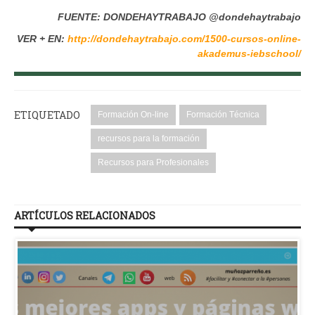
FUENTE: DONDEHAYTRABAJO @dondehaytrabajo
VER + EN:
http://dondehaytrabajo.com/1500-cursos-online-
akademus-iebschool/
ETIQUETADO
Formación On-line
Formación Técnica
recursos para la formación
Recursos para Profesionales
ARTÍCULOS RELACIONADOS