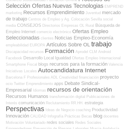
Selección Ofertas
Nuevas Tecnologias
EMPREND
Recursos Emprendimiento
mercado
marketing
Juventud
de trabajo
Centros de Empleo y Ag. Colocación
Sevilla
social
CONSEJOS
Búsqueda de
media
Directorios Empresas OL
Rural
Ofertas Empleo
Empleo Internet
comercio electrónico
Seleccionadas
Noticias Empleo-Economía
clientes
trabajo
Artículos Sobre OL
empleabilidad
EUROPA
Formación
Discapacidad
recursos
Aprodel CLM
Android
Desarrollo Local
Igualdad
Facebook
Ofertas Empleo Internacional
recursos para la formación
blogs
Smartphone
Fiscal
Valencia
Autocandidatura Internet
Iniciativas Locales
proyecto
Barcelona
F Profesionales ADL
Creatividad
financiación
Debate Sindical-
apps
ocio
Twitter
Emprendimiento
recursos de orientación
Empresarial
Idiomas
Recursos Humanos
transformación digital
Publicaciones de
comunicación
estrategia
Interés
Reclutamiento RR.HH.
Perspectivas
Productividad
Ideas de Negocio
coaching
Innovación
blog
CALIDAD
Infografía
Prácticas
Becas
docentes
redes sociales
Motivación
Voluntariado
Redes Sociales
Emprendedores
Prevención de Riesgos Laborales
Murcia
Andalucía