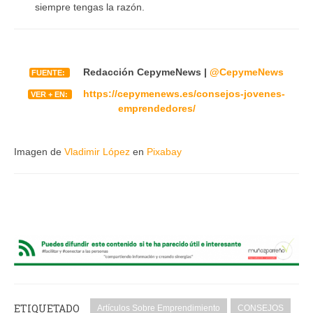
siempre tengas la razón.
Redacción CepymeNews |
@CepymeNews
FUENTE:
https://cepymenews.es/consejos-jovenes-
VER + EN:
emprendedores/
Imagen de
Vladimir López
en
Pixabay
ETIQUETADO
Artículos Sobre Emprendimiento
CONSEJOS