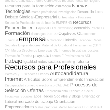
Sevilla
Creatividad
Android
Coronavirus
recursos
Ideas de Negocio
Nuevas
recursos para la formación
estrategia
Tecnologias
Desarrollo Local
marca profesional
investigación
Debate Sindical-Empresarial
Entrevistas y Procesos
Recursos
Selección
Publicaciones de Interés
EMPREND
Emprendimiento
contenido
Aprodel CLM
Networking
Prácticas
Formación
Objetivos OL
tiempo
descargas
docentes
empresa
Linkedin
Juventud
Motivación
Facebook
Redes
Sociales Emprendedores
Material de O.Laboral
Herramientas (CP Y
CV)
Murcia
Directorios Empresas OL
Informes
Iniciativas Locales
proyecto
Formación Técnica
Lectura
F Profesionales ADL
trabajo
Talento
Igualdad
redes sociales
coaching
Recursos para Profesionales
Autocandidatura
Portales y Buscadores Ofertas
Internet
Artículos Sobre Emprendimiento
Innovación
Procesos de
Discapacidad
comercio electrónico
CALIDAD
Selección Ofertas
Emprendimiento
Economía Social -
apps
Redes Sociales y Blogs Orientación
Iniciativas Sociales
mercado de trabajo
Orientación
Laboral
Emprendedores
Malas prácticas
Medio Ambiente
DIVERSIDAD