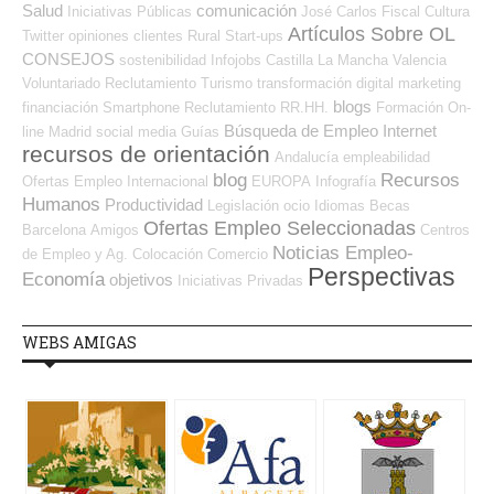
Salud
comunicación
Iniciativas Públicas
José Carlos
Fiscal
Cultura
Artículos Sobre OL
Twitter
opiniones
clientes
Rural
Start-ups
CONSEJOS
sostenibilidad
Infojobs
Castilla La Mancha
Valencia
Voluntariado
Reclutamiento
Turismo
transformación digital
marketing
blogs
financiación
Smartphone
Reclutamiento RR.HH.
Formación On-
Búsqueda de Empleo Internet
line
Madrid
social media
Guías
recursos de orientación
Andalucía
empleabilidad
blog
Recursos
Ofertas Empleo Internacional
EUROPA
Infografía
Humanos
Productividad
Legislación
ocio
Idiomas
Becas
Ofertas Empleo Seleccionadas
Barcelona
Amigos
Centros
Noticias Empleo-
de Empleo y Ag. Colocación
Comercio
Perspectivas
Economía
objetivos
Iniciativas Privadas
WEBS AMIGAS