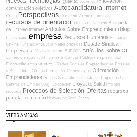
Nuevas Tecnologias
Innovación
Igualdad
docentes
Autocandidatura Internet
comunicación
objetivos
Perspectivas
Guías
Comercio
Valencia
Facebook
recursos de orientación
Búsqueda
Ideas de Negocio
Artículos Sobre Emprendimiento
blog
de Empleo Internet
empresa
Recursos Humanos
financiación
Formación
Debate Sindical-
On-line
Turismo
Andalucía
Malas prácticas
Artículos Sobre OL
Empresarial
Medio Ambiente
EUROPA
comercio electrónico
Informes
Iniciativas Públicas
empleabilidad
estrategia
Emprendimiento
Redes Sociales Emprendedores
Portales
Orientación
apps
y Buscadores Ofertas
Formación Técnica
Emprendedores
Amigos
Smartphone
Directorios Empresas OL
proyecto
Salud
Centros de Empleo y Ag. Colocación
Infojobs
Procesos de Selección Ofertas
recursos
recursos
para la formación
Networking
José Carlos
WEBS AMIGAS