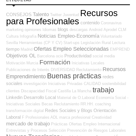
Recursos
Talento
CONSEJOS
Twitter
Juventud
para Profesionales
contenido
Coronavirus
blogs
marketing
opiniones
Idiomas
descargas
Android
Aprodel CLM
Noticias Empleo-Economía
Cultura
Infografía
Voluntariado
Sevilla
Herramientas (CP Y CV)
Start-ups
Legislación
Rural
Lectura
Ofertas Empleo Seleccionadas
tiempo
Madrid
EMPREND
Objetivos OL
Productividad
Barcelona
ocio
social media
Formación
Motivación
Murcia
Iniciativas Locales
Recursos
Publicaciones de Interés
DIVERSIDAD
Reclutamiento
Buenas prácticas
Emprendimiento
redes
sociales
investigación
Iniciativas Privadas
CALIDAD
sostenibilidad
trabajo
clientes
Discapacidad
Fiscal
Castilla La Mancha
Linkedin
Desarrollo Local
Material de O.Laboral
Economía Social -
Iniciativas Sociales
Becas
Reclutamiento RR.HH.
coaching
Redes Sociales y Blogs Orientación
transformación digital
Laboral
F Profesionales ADL
marca profesional
Creatividad
mercado de trabajo
Prácticas
Ofertas Empleo Internacional
Entrevistas y Procesos Selección
Prevención de Riesgos Laborales