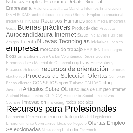
Noticias Empleo-Economía
Debate Sindical-
Empresarial
Valencia
Castilla La Mancha
Informes
financiación
DIVERSIDAD
sostenibilidad
opiniones
Ofertas Empleo Internacional
Recursos Humanos
Iniciativas Privadas
social media
Infografía
Buenas prácticas
Productividad
Guías
Prácticas
Autocandidatura Internet
Salud
Iniciativas Públicas
Nuevas Tecnologias
Talento
Amigos
Iniciativas Locales
empresa
mercado de trabajo
EMPREND
descargas
blogs
Smartphone
José Carlos
Voluntariado
Redes Sociales
objetivos
Emprendedores
Material de O.Laboral
Entrevistas y
recursos de orientación
Procesos Selección
comercio
Procesos de Selección Ofertas
electrónico
Comercio
blog
CONSEJOS
apps
Becas
clientes
Turismo
CALIDAD
Artículos Sobre OL
Búsqueda de Empleo Internet
Juventud
Android
Herramientas (CP Y CV)
Economía Social - Iniciativas
Innovación
redes sociales
Sociales
marketing
Recursos para Profesionales
contenido
estrategia
Formación Técnica
Madrid
Legislación
Ofertas Empleo
Emprendimiento
Coronavirus
Ideas de Negocio
Seleccionadas
Linkedin
Networking
Facebook