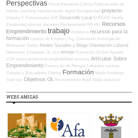
Perspectivas
Fiscal
Barcelona
Cultura
Publicaciones de
proyecto
Interés
coaching
transformación digital
Discapacidad
Desarrollo Local
Infojobs
F Profesionales ADL
EUROPA
Sevilla
Recursos
Creatividad
Idiomas
docentes
Reclutamiento RR.HH.
trabajo
Emprendimiento
recursos para la
Andalucía
formación
Centros de Empleo y Ag. Colocación
investigación
Redes Sociales y Blogs Orientación Laboral
Motivación
Twitter
tiempo
Directorios Empresas OL
ocio
Formación On-line
Aprodel
Artículos Sobre
CLM
marca profesional
empleabilidad
recursos
Emprendimiento
Prevención de Riesgos Laborales
Lectura
Formación
Portales y Buscadores Ofertas
Medio Ambiente
Objetivos OL
Start-ups
Reclutamiento
Rural
Malas prácticas
WEBS AMIGAS