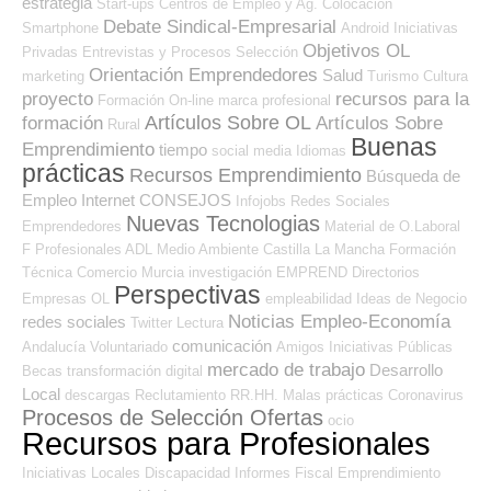
estrategia
Start-ups
Centros de Empleo y Ag. Colocación
Debate Sindical-Empresarial
Smartphone
Android
Iniciativas
Objetivos OL
Privadas
Entrevistas y Procesos Selección
Orientación Emprendedores
Salud
marketing
Turismo
Cultura
proyecto
recursos para la
Formación On-line
marca profesional
Artículos Sobre OL
formación
Artículos Sobre
Rural
Buenas
Emprendimiento
tiempo
social media
Idiomas
prácticas
Recursos Emprendimiento
Búsqueda de
Empleo Internet
CONSEJOS
Infojobs
Redes Sociales
Nuevas Tecnologias
Emprendedores
Material de O.Laboral
F Profesionales ADL
Medio Ambiente
Castilla La Mancha
Formación
Técnica
Comercio
Murcia
investigación
EMPREND
Directorios
Perspectivas
Empresas OL
empleabilidad
Ideas de Negocio
Noticias Empleo-Economía
redes sociales
Twitter
Lectura
comunicación
Andalucía
Voluntariado
Amigos
Iniciativas Públicas
mercado de trabajo
Desarrollo
Becas
transformación digital
Local
descargas
Reclutamiento RR.HH.
Malas prácticas
Coronavirus
Procesos de Selección Ofertas
ocio
Recursos para Profesionales
Iniciativas Locales
Discapacidad
Informes
Fiscal
Emprendimiento