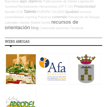
apps
objetivos
Barcelona
Publicaciones de Interés
Legislación
Productividad
Juventud
Reclutamiento
Herramientas (CP Y CV)
Talento
Igualdad
Aprodel CLM
EUROPA
CALIDAD
recursos
contenido
sostenibilidad
coaching
Prácticas
Prevención de Riesgos
recursos de
Laborales
clientes
Madrid
Sevilla
orientación
blog
Creatividad
opiniones
Facebook
WEBS AMIGAS