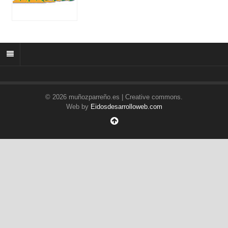
© 2026 muñozparreño.es | Creative commons.
Web by
Eidosdesarrolloweb.com