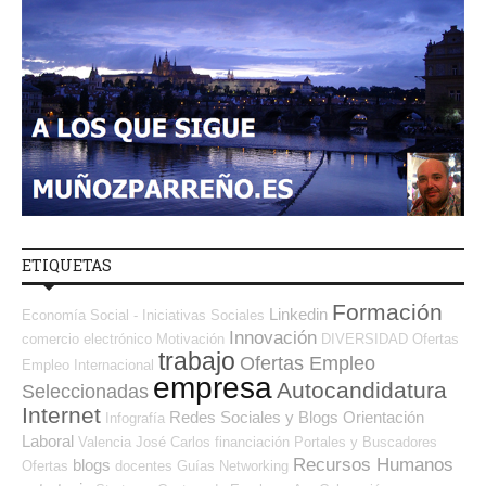
ETIQUETAS
Formación
Linkedin
Economía Social - Iniciativas Sociales
Innovación
comercio electrónico
Motivación
DIVERSIDAD
Ofertas
trabajo
Ofertas Empleo
Empleo Internacional
empresa
Autocandidatura
Seleccionadas
Internet
Redes Sociales y Blogs Orientación
Infografía
Laboral
Valencia
José Carlos
financiación
Portales y Buscadores
Recursos Humanos
blogs
Ofertas
docentes
Guías
Networking