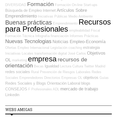
Formación
DIVERSIDAD
Formación On-line
Start-ups
Artículos Sobre
Búsqueda de Empleo Internet
Emprendimiento
Iniciativas Públicas
Medio Ambiente
Recursos
Buenas prácticas
Emprendimiento
para Profesionales
empleabilidad
Fiscal
Formación Técnica
Infografía
financiación
Informes
Prácticas
Nuevas Tecnologias
Noticias Empleo-Economía
estrategia
Ofertas Empleo Internacional
Legislación
coaching
Objetivos
Iniciativas Locales
transformación digital
José Carlos
empresa
recursos de
OL
marketing
orientación
Igualdad
Becas
Lectura
Cultura
Twitter
Madrid
redes sociales
Rural
Prevención de Riesgos Laborales
Redes
objetivos
Sociales Emprendedores
Directorios Empresas OL
Guías
Redes Sociales y Blogs Orientación Laboral
blogs
mercado de trabajo
CONSEJOS
F Profesionales ADL
Linkedin
WEBS AMIGAS