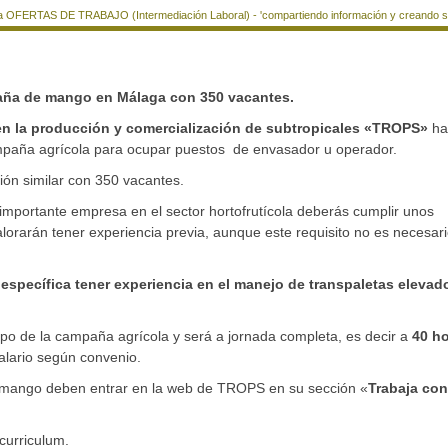
a OFERTAS DE TRABAJO (Intermediación Laboral) - 'compartiendo información y creando si
aña de mango en Málaga con 350 vacantes.
en la producción y comercialización de subtropicales «TROPS»
ha
ampaña agrícola para ocupar puestos de envasador u operador.
ión similar con 350 vacantes.
 importante empresa en el sector hortofrutícola deberás cumplir unos
alorarán tener experiencia previa, aunque este requisito no es necesari
specífica tener experiencia en el manejo de transpaletas elevad
po de la campaña agrícola y será a jornada completa, es decir a
40 h
alario según convenio.
e mango deben entrar en la web de TROPS en su sección «
Trabaja con
 curriculum.