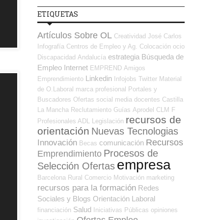
ETIQUETAS
Artículos Sobre OL
Creatividad
José Carlos
Infografía
Centros de Empleo y Ag. Colocación
ocio
estrategia
Búsqueda de
Discapacidad
Andalucía
Empleo Internet
EMPREND
Amigos
Linkedin
Emprendimiento
Infojobs
Twitter
Material
de O.Laboral
marca profesional
Portales y
Buscadores Ofertas
social media
docentes
Castilla
La Mancha
Reclutamiento
Guías
Aprodel CLM
F
recursos de
Profesionales ADL
Legislación
orientación
Nuevas Tecnologias
Recursos
Innovación
comunicación
Becas
Procesos de
Emprendimiento
empresa
Selección Ofertas
Barcelona
Rural
Comercio
Motivación
marketing
recursos para la formación
Redes
Sociales y Blogs Orientación Laboral
Salud
financiación
Iniciativas Públicas
opiniones
Ofertas Empleo