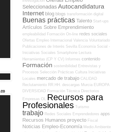
investigación
Autocandidatura
Seleccionadas
Internet
blog
blogs
transformación digital
Buenas prácticas
Talento
Start-ups
Artículos Sobre Emprendimiento
redes sociales
empleabilidad
Formación On-line
Ofertas Empleo Internacional
Valencia
Voluntariado
Publicaciones de Interés
Sevilla
Economía Social -
Iniciativas Sociales
Smartphone
Lectura
contenido
Herramientas (CP Y CV)
Informes
Formación
sostenibilidad
Entrevistas y
Procesos Selección
Prácticas
Cultura
Iniciativas
mercado de trabajo
Locales
CALIDAD
Reclutamiento RR.HH.
descargas
Murcia
EUROPA
ico
DIVERSIDAD
Formación Técnica
Directorios
Recursos para
Empresas OL
Profesionales
Turismo
trabajo
apps
Redes Sociales Emprendedores
Recursos Humanos
proyecto
Fiscal
Noticias Empleo-Economía
Medio Ambiente