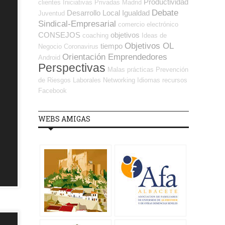
Productividad
clientes
Iniciativas Privadas
Madrid
Debate
Desarrollo Local
Igualdad
Juventud
Sindical-Empresarial
comercio electrónico
CONSEJOS
objetivos
coaching
Ideas de
Objetivos OL
tiempo
Negocio
Coronavirus
Orientación Emprendedores
Android
Perspectivas
Malas prácticas
Prevención
de Riesgos Laborales
Networking
Idiomas
recursos
Facebook
WEBS AMIGAS