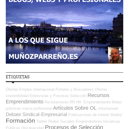
ETIQUETAS
Ofertas Empleo Internacional
Portales y Buscadores Ofertas
Recursos
sostenibilidad
Entrevistas y Procesos Selección
Emprendimiento
Reclutamiento RR.HH.
Emprendimiento
Malas
Artículos Sobre OL
prácticas
marca profesional
Voluntariado
Debate Sindical-Empresarial
Publicaciones de Interés
Madrid
Formación
Twitter
Redes Sociales Emprendedores
Iniciativas
Procesos de Selección
Públicas
Discapacidad