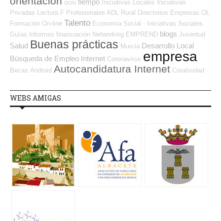
orientación
tiempo
ocio
Iniciativas Locales
Iniciativas
Privadas
Lectura
F Profesionales ADL
Rural
Directorios Empresas OL
Talento
Formación On-line
Economía Social - Iniciativas Sociales
blogs
Guías
Informes
financiación
Networking
EMPREND
Juventud
Buenas prácticas
Salud
Desarrollo Local
Murcia
empresa
Búsqueda de Empleo Internet
Coronavirus
Autocandidatura Internet
Becas
Android
Creatividad
WEBS AMIGAS