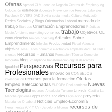
Ofertas
Aprodel CLM
Ideas de Negocio
Centros de Empleo y Ag.
estrategia
Colocación
docentes
Prevención de Riesgos Laborales
Facebook
DIVERSIDAD
Sevilla
social media
Cultura
Motivación
mercado de
Redes Sociales y Blogs Orientación Laboral
trabajo
Orientación Emprendedores
Start-ups
Prácticas
trabajo
Objetivos OL
contenido
Medio Ambiente
marketing
Artículos Sobre
comunicación
Amigos
coaching
Emprendimiento
Productividad
Infojobs
Fiscal
Valencia
objetivos
José Carlos
comercio electrónico
empleabilidad
CALIDAD
Recursos Humanos
clientes
Formación Técnica
Comercio
blog
Infografía
Smartphone
transformación digital
descargas
Recursos para
Perspectivas
Igualdad
Profesionales
Innovación
CONSEJOS
Ofertas
recursos para la formación
investigación
Nuevas
Empleo Seleccionadas
EUROPA
Reclutamiento
Tecnologias
Linkedin
recursos
Andalucía
Turismo
Castilla La
proyecto
apps
redes sociales
Mancha
opiniones
Legislación
Noticias Empleo-Economía
Material de O.Laboral
recursos de
Herramientas (CP Y CV)
Barcelona
Idiomas