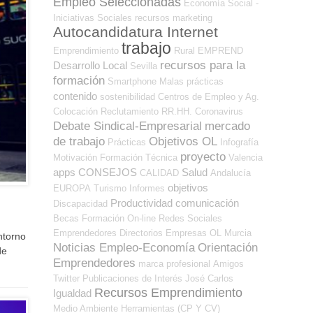
Empleo Seleccionadas
Economía Social -
Iniciativas Sociales
recursos
marketing
Autocandidatura Internet
trabajo
Emprendimiento
Rural
EMPREND
recursos para la
Desarrollo Local
Sevilla
formación
Smartphone
Malas prácticas
contenido
sostenibilidad
Centros de Empleo y Ag.
Colocación
Reclutamiento RR.HH.
Coronavirus
Debate Sindical-Empresarial
mercado
de trabajo
Objetivos OL
Prácticas
Infografía
proyecto
Motivación
Formación Técnica
Valencia
apps
CONSEJOS
Salud
CALIDAD
Andalucía
objetivos
EUROPA
Turismo
Informes
Productividad
comunicación
Discapacidad
Becas
Formación On-line
Redes Sociales
Emprendedores
Directorios Empresas OL
Murcia
ntorno
Noticias Empleo-Economía
Orientación
de
Emprendedores
marca profesional
Amigos
Twitter
Publicaciones de Interés
José Carlos
Recursos Emprendimiento
Igualdad
Medio Ambiente
Herramientas (CP Y CV)