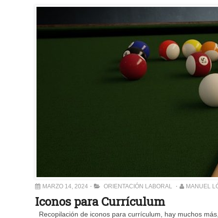
MARZO 14, 2024
ORIENTACIÓN LABORAL
MANUEL L
Iconos para Currículum
Recopilación de iconos para currículum, hay muchos más,