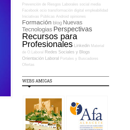
Prevención de Riesgos Laborales
social media
Facebook
ocio
transformación digital
empleabilidad
Iniciativas Públicas
Android
opiniones
Formación
Nuevas
blog
Perspectivas
Tecnologias
Recursos para
Profesionales
Linkedin
Material
Redes Sociales y Blogs
de O.Laboral
Orientación Laboral
Portales y Buscadores
Ofertas
WEBS AMIGAS