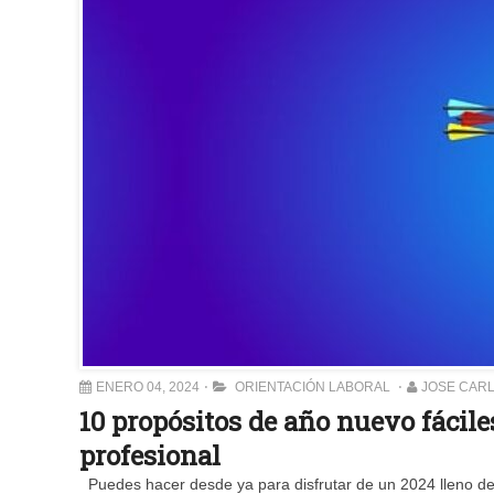
ENERO 04, 2024
ORIENTACIÓN LABORAL
JOSE CAR
10 propósitos de año nuevo fácile
profesional
Puedes hacer desde ya para disfrutar de un 2024 lleno de éx