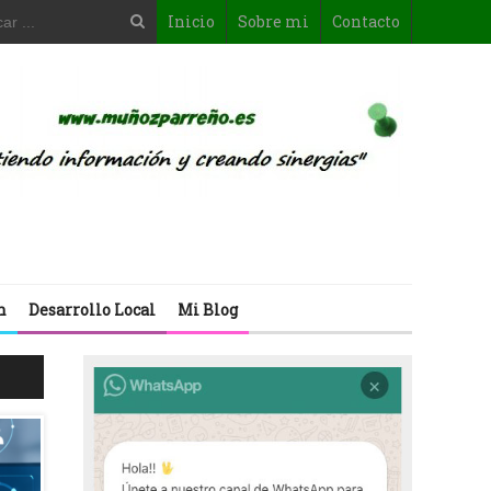
Inicio
Sobre mi
Contacto
n
Desarrollo Local
Mi Blog