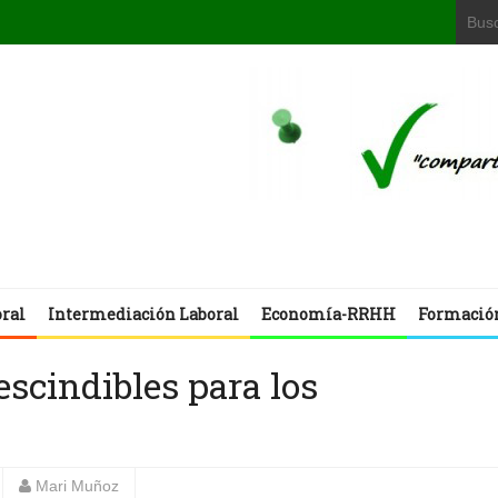
oral
Intermediación Laboral
Economía-RRHH
Formació
escindibles para los
Mari Muñoz