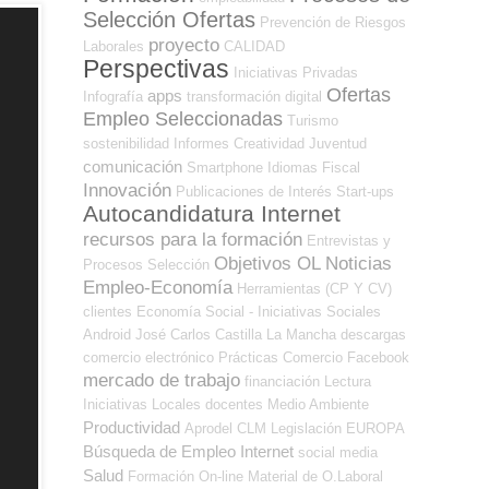
Selección Ofertas
Prevención de Riesgos
proyecto
Laborales
CALIDAD
Perspectivas
Iniciativas Privadas
Ofertas
apps
Infografía
transformación digital
Empleo Seleccionadas
Turismo
sostenibilidad
Informes
Creatividad
Juventud
comunicación
Smartphone
Idiomas
Fiscal
Innovación
Publicaciones de Interés
Start-ups
Autocandidatura Internet
recursos para la formación
Entrevistas y
Objetivos OL
Noticias
Procesos Selección
Empleo-Economía
Herramientas (CP Y CV)
clientes
Economía Social - Iniciativas Sociales
Android
José Carlos
Castilla La Mancha
descargas
comercio electrónico
Prácticas
Comercio
Facebook
mercado de trabajo
financiación
Lectura
Iniciativas Locales
docentes
Medio Ambiente
Productividad
Aprodel CLM
Legislación
EUROPA
Búsqueda de Empleo Internet
social media
Salud
Formación On-line
Material de O.Laboral