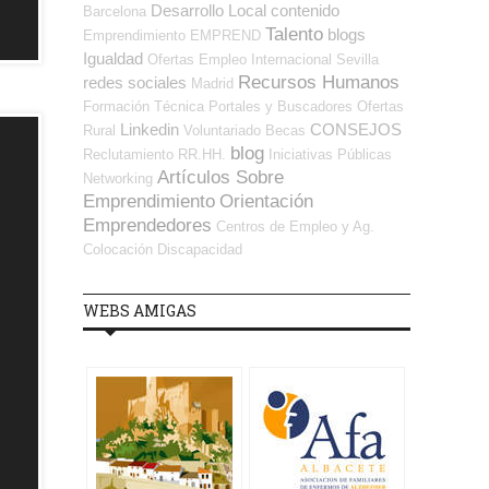
Desarrollo Local
contenido
Barcelona
Talento
blogs
Emprendimiento
EMPREND
Igualdad
Ofertas Empleo Internacional
Sevilla
Recursos Humanos
redes sociales
Madrid
Formación Técnica
Portales y Buscadores Ofertas
Linkedin
CONSEJOS
Rural
Voluntariado
Becas
blog
Reclutamiento RR.HH.
Iniciativas Públicas
Artículos Sobre
Networking
Emprendimiento
Orientación
Emprendedores
Centros de Empleo y Ag.
Colocación
Discapacidad
WEBS AMIGAS