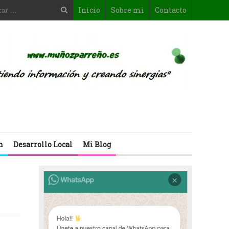
Inicio
Sobre mi
Contacto
n
Desarrollo Local
Mi Blog