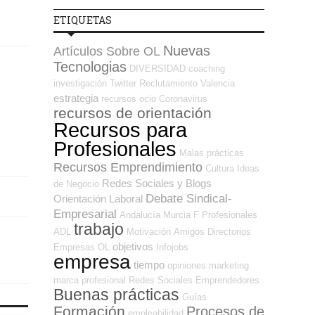
ETIQUETAS
Nuevas
Artículos Sobre OL
Tecnologias
DIVERSIDAD
coaching
investigación
Twitter
Reclutamiento
Valencia
estrategia
recursos
ocio
Coronavirus
recursos de orientación
Recursos para
Profesionales
Malas prácticas
Recursos Emprendimiento
Cultura
Ideas
Redes Sociales y Blogs
de Negocio
Debate Sindical-
Orientación Laboral
Empresarial
Andalucía
Murcia
F Profesionales
trabajo
ADL
Motivación
Amigos
Directorios
objetivos
Empresas OL
Infojobs
empresa
tiempo
opiniones
marketing
marca profesional
Redes Sociales Emprendedores
Buenas prácticas
Guías
Formación
Procesos de
empleabilidad