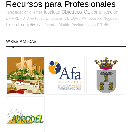
Recursos para Profesionales
Objetivos OL
Igualdad
comunicación
investigación
clientes
EMPREND
Directorios Empresas OL
EUROPA
Ideas de Negocio
Linkedin
objetivos
Infografía
Madrid
Reclutamiento RR.HH.
WEBS AMIGAS