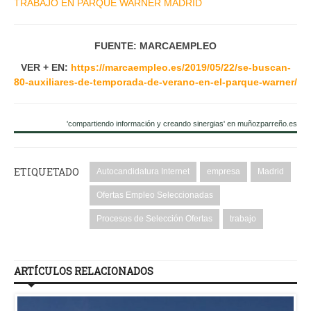
TRABAJO EN PARQUE WARNER MADRID
FUENTE: MARCAEMPLEO
VER + EN:
https://marcaempleo.es/2019/05/22/se-buscan-
80-auxiliares-de-temporada-de-verano-en-el-parque-warner/
'compartiendo información y creando sinergias' en muñozparreño.es
ETIQUETADO
Autocandidatura Internet
empresa
Madrid
Ofertas Empleo Seleccionadas
Procesos de Selección Ofertas
trabajo
ARTÍCULOS RELACIONADOS