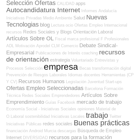
Selección Ofertas
apps
CALIDAD
Autocandidatura Internet
Informes
Andalucía
Nuevas
Salud
Iniciativas Privadas
Medio Ambiente
Tecnologias
blog
Lectura
ocio
Ofertas Empleo Internacional
Redes Sociales y Blogs Orientación Laboral
recursos
Artículos Sobre OL
Fiscal
marca profesional
F Profesionales
Debate Sindical-
ADL
Motivación
Aprodel CLM
Comercio
recursos
Empresarial
Publicaciones de Interés
coaching
de orientación
estrategia
Voluntariado
Entrevistas y
empresa
Procesos Selección
Becas
transformación digital
Prevención de Riesgos Laborales
Idiomas
docentes
Herramientas (CP
Recursos Humanos
Y CV)
Legislación
Juventud
Start-ups
Ofertas Empleo Seleccionadas
Barcelona
Formación
Artículos Sobre
Técnica
Redes Sociales Emprendedores
Emprendimiento
mercado de trabajo
Guías
Facebook
Economía Social - Iniciativas Sociales
opiniones
Material de
trabajo
O.Laboral
sostenibilidad
Iniciativas Locales
Twitter
Buenas prácticas
redes sociales
Iniciativas Públicas
Búsqueda de Empleo
financiación
Android
Murcia
descargas
recursos para la formación
Internet
DIVERSIDAD