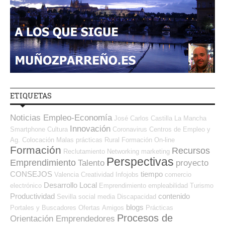
ETIQUETAS
Noticias Empleo-Economía
José Carlos
Castilla La Mancha
Innovación
Smartphone
Cultura
Coronavirus
Centros de Empleo y
Ag. Colocación
Malas prácticas
Rural
Formación On-line
Formación
Recursos
Reclutamiento
Networking
marketing
Perspectivas
Emprendimiento
Talento
proyecto
CONSEJOS
tiempo
Valencia
Creatividad
Infojobs
comercio
Desarrollo Local
electrónico
Emprendimiento
empleabilidad
Turismo
Productividad
contenido
Sevilla
social media
Discapacidad
blogs
Portales y Buscadores Ofertas
Amigos
Prácticas
Procesos de
Orientación Emprendedores