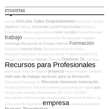
ETIQUETAS
Artículos Sobre Emprendimiento
Lectura
Formación Técnica
objetivos
Desarrollo Local
Productividad
Idiomas
Portales y
redes sociales
Buscadores Ofertas
sostenibilidad
Android
Informes
trabajo
Turismo
marca profesional
Discapacidad
Infografía
Formación
estrategia
Búsqueda de Empleo Internet
Linkedin
blogs
Facebook
Barcelona
Formación On-line
Emprendimiento
Rural
recursos
Iniciativas Privadas
Aprodel CLM
Objetivos OL
tiempo
Amigos
empleabilidad
Valencia
coaching
Recursos para Profesionales
proyecto
financiación
Ideas de Negocio
Medio Ambiente
Juventud
mercado de trabajo
recursos para la formación
Recursos Humanos
Innovación
Directorios Empresas OL
apps
Sevilla
Coronavirus
Prácticas
marketing
transformación digital
social media
docentes
Herramientas (CP Y CV)
CALIDAD
investigación
Ofertas Empleo Internacional
Centros de Empleo y Ag.
empresa
Colocación
Reclutamiento
comercio electrónico