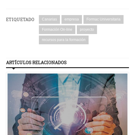
ETIQUETADO
Canarias
empresa
Formac Universitaria
Formación On-line
proyecto
recursos para la formación
ARTÍCULOS RELACIONADOS