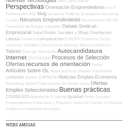
Nuevas Tecnologias
José Carlos
Becas
Perspectivas
Orientación Emprendedores
ocio
F
blog
Profesionales ADL
Iniciativas Públicas
Smartphone
Iniciativas
Recursos Emprendimiento
Locales
Reclutamiento RR.HH.
Debate Sindical-
Prevención de Riesgos Laborales
Empresarial
Salud
Redes Sociales y Blogs Orientación
Laboral
comunicación
Comercio
EUROPA
Economía Social -
Iniciativas Sociales
Cultura
Fiscal
opiniones
Murcia
Legislación
Autocandidatura
Talento
Start-ups
Motivación
Internet
Procesos de Selección
DIVERSIDAD
recursos de orientación
Ofertas
Twitter
Artículos Sobre OL
Malas prácticas
Infojobs
Voluntariado
Noticias Empleo-Economía
contenido
clientes
EMPREND
Ofertas
Networking
Madrid
Publicaciones de Interés
Guías
Buenas prácticas
Empleo Seleccionadas
CONSEJOS
Igualdad
Material de O.Laboral
Redes Sociales
Emprendedores
Entrevistas y Procesos Selección
Castilla La Mancha
Andalucía
Creatividad
descargas
WEBS AMIGAS