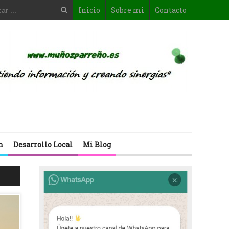
Inicio
Sobre mi
Contacto
n
Desarrollo Local
Mi Blog