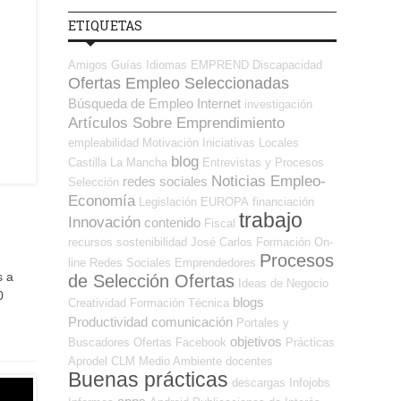
ETIQUETAS
Amigos
Guías
Idiomas
EMPREND
Discapacidad
Ofertas Empleo Seleccionadas
Búsqueda de Empleo Internet
investigación
Artículos Sobre Emprendimiento
empleabilidad
Motivación
Iniciativas Locales
blog
Castilla La Mancha
Entrevistas y Procesos
Noticias Empleo-
redes sociales
Selección
Economía
Legislación
EUROPA
financiación
trabajo
Innovación
contenido
Fiscal
recursos
sostenibilidad
José Carlos
Formación On-
Procesos
line
Redes Sociales Emprendedores
s a
de Selección Ofertas
Ideas de Negocio
0
blogs
Creatividad
Formación Técnica
Productividad
comunicación
Portales y
objetivos
Buscadores Ofertas
Facebook
Prácticas
Aprodel CLM
Medio Ambiente
docentes
Buenas prácticas
descargas
Infojobs