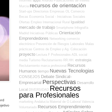
apps
Informes
Android
Publicaciones de Interés
recursos de orientación
Murcia
Start-ups
Directorios Empresas OL
Comercio
Becas
Economía Social - Iniciativas Sociales
Igualdad
Ofertas Empleo Internacional
Rural
mercado de trabajo
Smartphone
Infografía
Orientación
Madrid
Iniciativas Públicas
Emprendedores
Networking
comercio
electrónico
Prevención de Riesgos Laborales
Malas
prácticas
Centros de Empleo y Ag. Colocación
proyecto
Lectura
F Profesionales ADL
social
estrategia
media
Turismo
Reclutamiento RR.HH.
Recursos
Reclutamiento
marca profesional
Nuevas Tecnologias
Humanos
tiempo
Debate Sindical-
CONSEJOS
Perspectivas
Empresarial
Desarrollo
Recursos
Local
DIVERSIDAD
para Profesionales
ord
marketing
Andalucía
Material de O.Laboral
Valencia
jetivo
Recursos Emprendimiento
Voluntariado