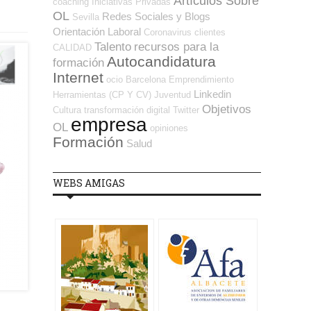
Artículos Sobre
coaching
Iniciativas Privadas
OL
Redes Sociales y Blogs
Sevilla
Orientación Laboral
Coronavirus
clientes
Talento
recursos para la
CALIDAD
Autocandidatura
formación
Internet
ocio
Barcelona
Emprendimiento
Linkedin
Herramientas (CP Y CV)
Juventud
Objetivos
Cultura
transformación digital
Twitter
empresa
OL
opiniones
Formación
Salud
WEBS AMIGAS