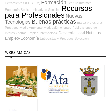
Formación
Herramientas (CP Y CV)
Lectura
Informes
Recursos
Economía Social - Iniciativas Sociales
para Profesionales
Nuevas
Buenas prácticas
Tecnologias
marca profesional
Prácticas
Medio Ambiente
Motivación
clientes
Publicaciones de
Noticias
Desarrollo Local
Interés
Ofertas Empleo Internacional
Empleo-Economía
Entrevistas y Procesos Selección
WEBS AMIGAS