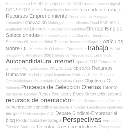
Reclutamiento RR.HH.
Smartphone
CALIDAD
transformación digital
mercado de trabajo
CONSEJOS
Murcia
financiación
Infojobs
Recursos Emprendimiento
Prevención de Riesgos
Innovación
Laborales
Malas prácticas
Idiomas
Rural
EMPREND
Ofertas Empleo
Linkedin
empleabilidad
investigación
coaching
Seleccionadas
Comercio
Castilla La Mancha
Directorios
Artículos
Empresas OL
sostenibilidad
Turismo
Juventud
Infografía
trabajo
Sobre OL
Salud
Material de O.Laboral
Coronavirus
blogs
Networking
Andalucía
Ideas de Negocio
ocio
Creatividad
Autocandidatura Internet
Aprodel CLM
Centros de
Recursos
objetivos
Empleo y Ag. Colocación
DIVERSIDAD
Humanos
Madrid
Android
Iniciativas Públicas
Redes Sociales
Objetivos OL
Emprendedores
Voluntariado
Barcelona
Guías
Procesos de Selección Ofertas
Talento
Valencia
Redes Sociales y Blogs Orientación Laboral
Iniciativas Locales
recursos de orientación
Fiscal
Reclutamiento
Twitter
comunicación
contenido
Iniciativas Privadas
Legislación
opiniones
Debate Sindical-Empresarial
tiempo
F Profesionales ADL
Perspectivas
blog
Productividad
estrategia
Formación
Orientación Emprendedores
Técnica
Start-ups
Discapacidad