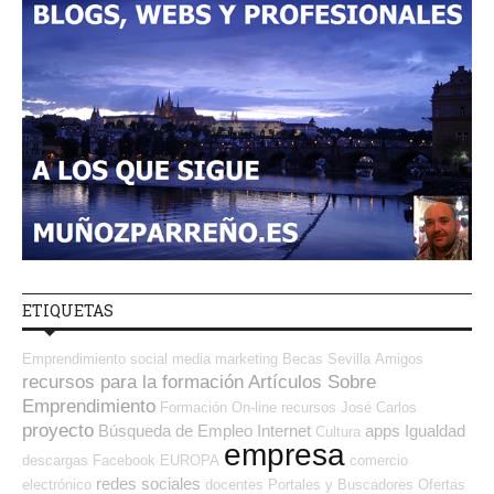
ETIQUETAS
Emprendimiento
social media
marketing
Becas
Sevilla
Amigos
recursos para la formación
Artículos Sobre
Emprendimiento
Formación On-line
recursos
José Carlos
proyecto
Búsqueda de Empleo Internet
apps
Igualdad
Cultura
empresa
descargas
Facebook
EUROPA
comercio
redes sociales
electrónico
docentes
Portales y Buscadores Ofertas