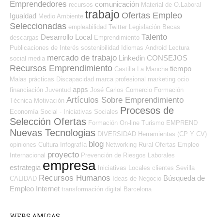
Emprendedores
comunicación
recursos
Material de O.Laboral
trabajo
Ofertas Empleo
Igualdad
Medio Ambiente
Seleccionadas
empleabilidad
Twitter
Legislación
Becas
Talento
Desarrollo Local
descargas
Emprendimiento
Publicaciones de Interés
sostenibilidad
Idiomas
Android
Lectura
mercado de trabajo
Linkedin
CONSEJOS
social media
Recursos Emprendimiento
tiempo
Castilla La Mancha
Malas prácticas
Discapacidad
marca profesional
marketing
ocio
apps
financiación
Juventud
José Carlos
Comercio
Formación
Artículos Sobre Emprendimiento
Técnica
Motivación
Procesos de
Economía Social - Iniciativas Sociales
Selección Ofertas
Formación On-line
Turismo
EMPREND
Nuevas Tecnologias
DIVERSIDAD
Herramientas (CP Y CV)
blog
opiniones
Cultura
Infografía
Networking
Rural
Ofertas Empleo
proyecto
Internacional
Prevención de Riesgos Laborales
empresa
estrategia
Iniciativas Locales
clientes
Sevilla
Recursos Humanos
Búsqueda de
CALIDAD
Ideas de Negocio
Empleo Internet
transformación digital
Barcelona
WEBS AMIGAS