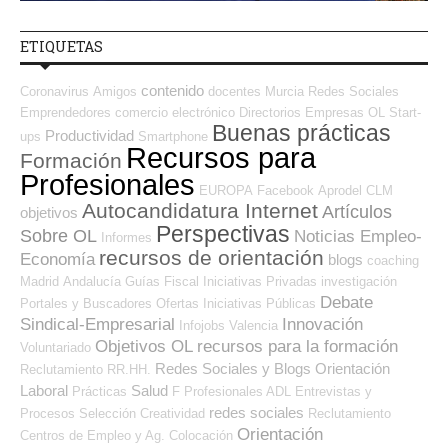
ETIQUETAS
contenido
Coronavirus
Amigos
docentes
Murcia
Redes Sociales
Emprendedores
comercio electrónico
Directorios Empresas OL
Start-
Buenas prácticas
Productividad
ups
Smartphone
Recursos para
Formación
Profesionales
EUROPA
Facebook
Aprodel CLM
Autocandidatura Internet
Artículos
objetivos
Perspectivas
Sobre OL
Noticias Empleo-
Informes
recursos de orientación
Economía
blogs
coaching
Madrid
Andalucía
Guías
Fiscal
Iniciativas Privadas
investigación
Debate
Portales y Buscadores Ofertas
Iniciativas Públicas
Sindical-Empresarial
Innovación
Infojobs
Valencia
Objetivos OL
recursos para la formación
Voluntariado
Redes Sociales y Blogs Orientación
Reclutamiento RR.HH.
Laboral
Salud
Prácticas
F Profesionales ADL
Entrevistas y
redes sociales
Procesos Selección
Creatividad
Reclutamiento
Orientación
Centros de Empleo y Ag. Colocación