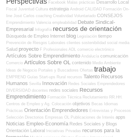
Perspectivas
Desarrollo Local
Facebook
Malas prácticas
estrategia
Fiscal
Juventud
Cultura
Android
CALIDAD
Formación On-
CONSEJOS
line
José Carlos
coaching
Creatividad
Voluntariado
Debate Sindical-
Emprendimiento
Valencia
empleabilidad
recursos de orientación
Empresarial
Infografía
blog
Búsqueda de Empleo Internet
tiempo
Legislación
Prevención de Riesgos Laborales
clientes
sostenibilidad
social media
proyecto
Salud
F Profesionales ADL
comercio electrónico
Artículos Sobre Emprendimiento
comunicación
Andalucía
Artículos Sobre OL
contenido
Comercio
Medio Ambiente
trabajo
Ideas de Negocio
Portales y Buscadores Ofertas
Talento
Recursos
EMPREND
Guías
Start-ups
Rural
recursos
Humanos
Innovación
Sevilla
Redes Sociales Emprendedores
Recursos
redes sociales
DIVERSIDAD
docentes
Emprendimiento
Formación Técnica
Reclutamiento RR.HH.
objetivos
Centros de Empleo y Ag. Colocación
Becas
Idiomas
Orientación Emprendedores
Prácticas
Entrevistas y Procesos
apps
Selección
Directorios Empresas OL
Publicaciones de Interés
Noticias Empleo-Economía
Redes Sociales y Blogs
recursos para la
Orientación Laboral
Iniciativas Privadas