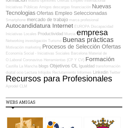
formación
Madrid
opiniones
Ofertas Empleo Internacional
Nuevas
Iniciativas Públicas
Amigos
descargas
financiación
Tecnologias
Ofertas Empleo Seleccionadas
mercado de trabajo
Smartphone
marca profesional
Autocandidatura Internet
EUROPA
Discapacidad
empresa
Productividad
Iniciativas Locales
Murcia
Buenas prácticas
Networking
investigación
Turismo
Procesos de Selección Ofertas
Motivación
marketing
Economía Social - Iniciativas Sociales
Barcelona
Material de
Formación
O.Laboral
Coronavirus
Herramientas (CP Y CV)
Objetivos OL
blogs
Igualdad
Castilla La Mancha
transformación
Linkedin
digital
ocio
Lectura
Infojobs
Reclutamiento
Informes
Twitter
Recursos para Profesionales
Aprodel CLM
WEBS AMIGAS