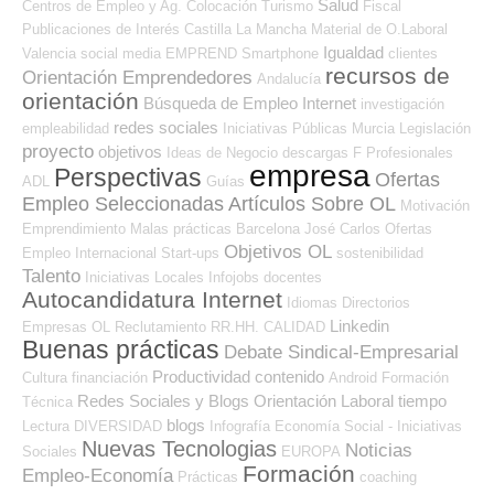
Salud
Centros de Empleo y Ag. Colocación
Turismo
Fiscal
Publicaciones de Interés
Castilla La Mancha
Material de O.Laboral
Igualdad
Valencia
social media
EMPREND
Smartphone
clientes
recursos de
Orientación Emprendedores
Andalucía
orientación
Búsqueda de Empleo Internet
investigación
redes sociales
empleabilidad
Iniciativas Públicas
Murcia
Legislación
proyecto
objetivos
Ideas de Negocio
descargas
F Profesionales
empresa
Perspectivas
Ofertas
ADL
Guías
Empleo Seleccionadas
Artículos Sobre OL
Motivación
Emprendimiento
Malas prácticas
Barcelona
José Carlos
Ofertas
Objetivos OL
Empleo Internacional
Start-ups
sostenibilidad
Talento
Iniciativas Locales
Infojobs
docentes
Autocandidatura Internet
Idiomas
Directorios
Linkedin
Empresas OL
Reclutamiento RR.HH.
CALIDAD
Buenas prácticas
Debate Sindical-Empresarial
Productividad
contenido
Cultura
financiación
Android
Formación
Redes Sociales y Blogs Orientación Laboral
tiempo
Técnica
blogs
Lectura
DIVERSIDAD
Infografía
Economía Social - Iniciativas
Nuevas Tecnologias
Noticias
Sociales
EUROPA
Formación
Empleo-Economía
Prácticas
coaching