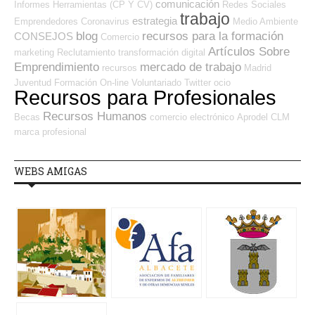
comunicación
Informes
Herramientas (CP Y CV)
Redes Sociales
trabajo
estrategia
Emprendedores
Coronavirus
Medio Ambiente
blog
recursos para la formación
CONSEJOS
Comercio
Artículos Sobre
marketing
Reclutamiento
transformación digital
Emprendimiento
mercado de trabajo
recursos
Madrid
Juventud
Formación On-line
Voluntariado
Twitter
ocio
Recursos para Profesionales
Recursos Humanos
Becas
comercio electrónico
Aprodel CLM
marca profesional
WEBS AMIGAS