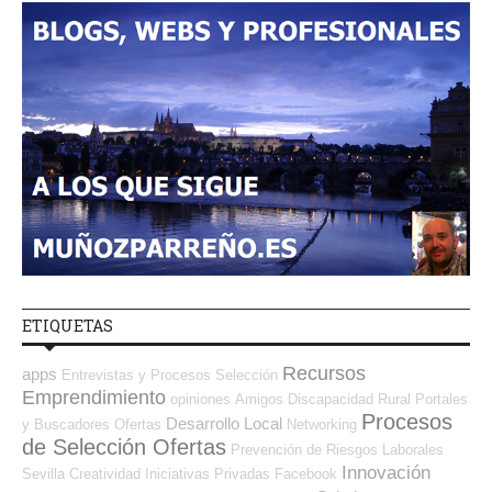
ETIQUETAS
Recursos
apps
Entrevistas y Procesos Selección
Emprendimiento
opiniones
Amigos
Discapacidad
Rural
Portales
Procesos
Desarrollo Local
y Buscadores Ofertas
Networking
de Selección Ofertas
Prevención de Riesgos Laborales
Innovación
Sevilla
Creatividad
Iniciativas Privadas
Facebook