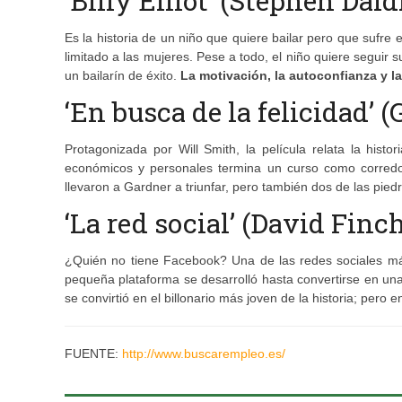
‘Billy Elliot’ (Stephen Dald
Es la historia de un niño que quiere bailar pero que sufre 
limitado a las mujeres. Pese a todo, el niño quiere seguir 
un bailarín de éxito.
La motivación, la autoconfianza y l
‘En busca de la felicidad’ 
Protagonizada por Will Smith, la película relata la his
económicos y personales termina un curso como corred
llevaron a Gardner a triunfar, pero también dos de las pi
‘La red social’ (David Finch
¿Quién no tiene Facebook? Una de las redes sociales má
pequeña plataforma se desarrolló hasta convertirse en un
se convirtió en el billonario más joven de la historia; pero 
FUENTE:
http://www.buscarempleo.es/