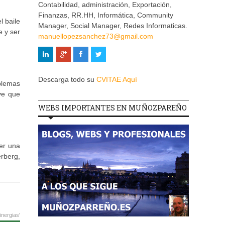
Contabilidad, administración, Exportación,
Finanzas, RR.HH, Informática, Community
l baile
Manager, Social Manager, Redes Informaticas.
e y ser
manuellopezsanchez73@gmail.com
Descarga todo su
CVITAE Aquí
blemas
ve que
WEBS IMPORTANTES EN MUÑOZPAREÑO
er una
rberg,
inergias'