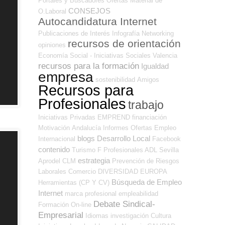
Portales y Buscadores Ofertas
Material de
CONSEJOS
O.Laboral
Autocandidatura Internet
Publicaciones de Interés
Infografía
Networking
recursos de orientación
opiniones
Economía Social - Iniciativas Sociales
Valencia
recursos para la formación
Igualdad
empresa
sostenibilidad
Amigos
Recursos para
Profesionales
trabajo
Iniciativas Privadas
EMPREND
financiación
Motivación
Andalucía
Informes
Ofertas Empleo
blogs
Desarrollo Local
Internacional
Facebook
contenido
Turismo
F Profesionales ADL
Sevilla
estrategia
Aprodel CLM
Prevención de Riesgos
Laborales
Comercio
DIVERSIDAD
EUROPA
Búsqueda de Empleo
Herramientas (CP Y CV)
Internet
marca profesional
empleabilidad
Debate Sindical-
Formación On-line
Empresarial
Idiomas
investigación
Cultura