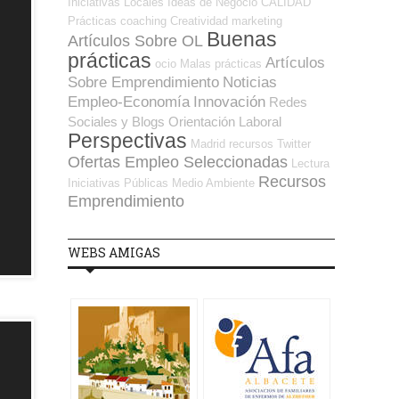
Iniciativas Locales
Ideas de Negocio
CALIDAD
Prácticas
coaching
Creatividad
marketing
Buenas
Artículos Sobre OL
prácticas
Artículos
ocio
Malas prácticas
Sobre Emprendimiento
Noticias
Empleo-Economía
Innovación
Redes
Sociales y Blogs Orientación Laboral
Perspectivas
Madrid
recursos
Twitter
Ofertas Empleo Seleccionadas
Lectura
Recursos
Iniciativas Públicas
Medio Ambiente
Emprendimiento
WEBS AMIGAS