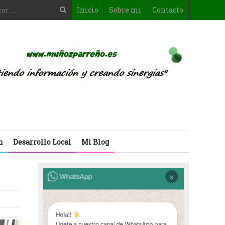
Inicio
Sobre mi
Contacto
n
Desarrollo Local
Mi Blog