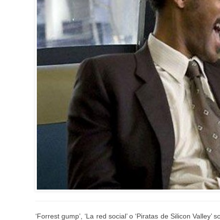
‘Forrest gump’, ‘La red social’ o ‘Piratas de Silicon Valley