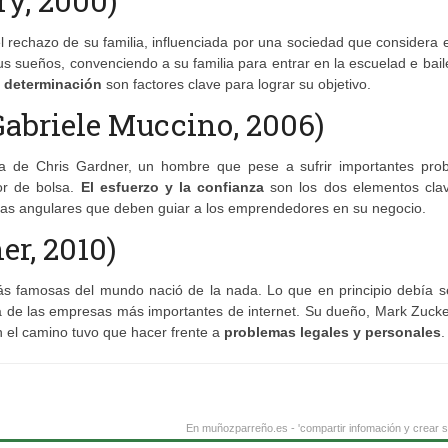
ry, 2000)
el rechazo de su familia, influenciada por una sociedad que considera e
sus sueños, convenciendo a su familia para entrar en la escuelad e bail
a determinación
son factores clave para lograr su objetivo.
(Gabriele Muccino, 2006)
toria de Chris Gardner, un hombre que pese a sufrir importantes pro
or de bolsa.
El esfuerzo y la confianza
son los dos elementos cla
edras angulares que deben guiar a los emprendedores en su negocio.
er, 2010)
s famosas del mundo nació de la nada. Lo que en principio debía s
a de las empresas más importantes de internet. Su dueño, Mark Zucke
en el camino tuvo que hacer frente a
problemas legales y personales
.
En muñozparreño.es - 'compartir infomación y crear s