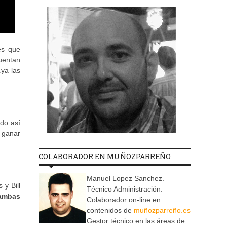
es que
cuentan
¿ya las
do así
a ganar
COLABORADOR EN MUÑOZPARREÑO
Manuel Lopez Sanchez.
y Bill
Técnico Administración.
 ambas
Colaborador on-line en
contenidos de
muñozparreño.es
Gestor técnico en las áreas de