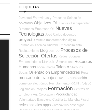
ETIQUETAS
Juventud
Entrevistas y Procesos Selección
Objetivos OL
objetivos
clientes
Discapacidad
Nuevas
Directorios Empresas OL
Tecnologias
José Carlos
docentes
proyecto
Murcia
transformación digital
Formación Técnica
Android
Emprendimiento
Procesos de
blog
tiempo
Reclutamiento
Selección Ofertas
Redes Sociales
Recursos
Linkedin
Emprendedores
Smartphone
Humanos
Talento
social media
Start-ups
Orientación Emprendedores
Becas
Rural
mercado de trabajo
comunicación
Guías
Salud
comercio electrónico
Reclutamiento RR.HH.
Formación
Legislación
Infojobs
Centros de
Productividad
Empleo y Ag. Colocación
Voluntariado
Barcelona
Castilla La Mancha
Fiscal
redes sociales
apps
Coronavirus
descargas