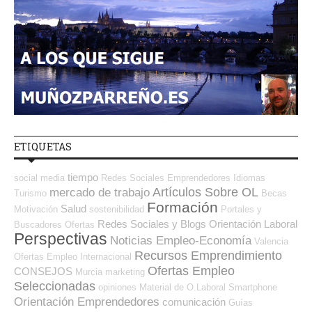
ETIQUETAS
tiempo
social media
Redes Sociales Emprendedores
Idiomas
Artículos Sobre OL
mercado de trabajo
Turismo
Becas
Formación
Salud
Motivación
sostenibilidad
Portales y
Redes Sociales y Blogs Orientación Laboral
Buscadores Ofertas
Perspectivas
Noticias Empleo-Economía
Valencia
Recursos Emprendimiento
Ofertas Empleo Internacional
Ofertas Empleo
CONSEJOS
Murcia
marketing
Seleccionadas
opiniones
Material de O.Laboral
Smartphone
Orientación Emprendedores
comunicación
Guías