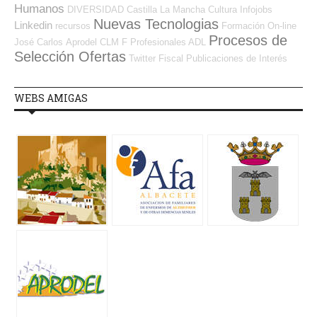
Humanos
DIVERSIDAD
Castilla La Mancha
Cultura
Infojobs
Nuevas Tecnologias
Linkedin
recursos
Formación On-line
Procesos de
José Carlos
Aprodel CLM
F Profesionales ADL
Selección Ofertas
Twitter
Fiscal
Publicaciones de Interés
WEBS AMIGAS