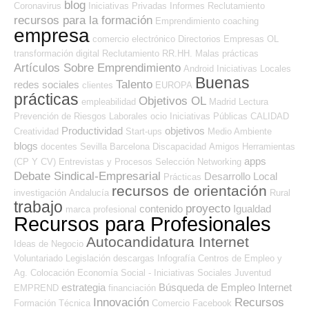
blog
Coronavirus
Iniciativas Privadas
Informes
Reclutamiento
recursos para la formación
Emprendimiento
coaching
empresa
comercio electrónico
Directorios Empresas OL
transformación digital
Reclutamiento RR.HH.
Malas prácticas
Artículos Sobre Emprendimiento
Android
Iniciativas Locales
Buenas
Talento
redes sociales
clientes
EUROPA
prácticas
Objetivos OL
empleabilidad
Madrid
Lectura
Prevención de Riesgos Laborales
ocio
Iniciativas Públicas
CALIDAD
Productividad
objetivos
Creatividad
Start-ups
Medio Ambiente
blogs
docentes
Sevilla
Barcelona
Discapacidad
Amigos
Herramientas
apps
(CP Y CV)
Entrevistas y Procesos Selección
Networking
Debate Sindical-Empresarial
Desarrollo Local
Prácticas
recursos de orientación
investigación
Andalucía
Rural
trabajo
proyecto
contenido
Igualdad
marca profesional
Recursos para Profesionales
Autocandidatura Internet
Ideas de Negocio
Voluntariado
Legislación
descargas
Infografía
Centros de Empleo y
Ag. Colocación
Economía Social - Iniciativas Sociales
Juventud
estrategia
Búsqueda de Empleo Internet
EMPREND
financiación
Innovación
Recursos
Formación Técnica
Comercio
Facebook