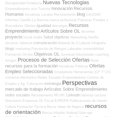
Nuevas Tecnologias
Discapacidad
Andalucía
Innovación
Recursos
Emprendimiento
ocio
Turismo
Humanos
blog
Iniciativas Locales
Reclutamiento
CALIDAD
Informes
Castilla La Mancha
marca profesional
Prácticas
Portales y
Recursos
Igualdad
Buscadores Ofertas
descargas
Emprendimiento
Artículos Sobre OL
docentes
proyecto
Salud
objetivos
social media
Networking
Sevilla
comunicación
recursos
Valencia
Material de O.Laboral
Infografía
blogs
marketing
Prevención de Riesgos Laborales
sostenibilidad
Objetivos OL
Formación On-line
Juventud
Voluntariado
coaching
Procesos de Selección Ofertas
Amigos
Rural
Ofertas
recursos para la formación
Iniciativas Públicas
Empleo Seleccionadas
Smartphone
Herramientas (CP Y CV)
comercio electrónico
Redes Sociales Emprendedores
Centros de
Perspectivas
estrategia
Empleo y Ag. Colocación
mercado de trabajo
Artículos Sobre Emprendimiento
redes sociales
Linkedin
Reclutamiento RR.HH.
Idiomas
Lectura
Directorios Empresas OL
Fiscal
EUROPA
Publicaciones de Interés
recursos
Cultura
Formación Técnica
Becas
Ideas de Negocio
de orientación
Murcia
Infojobs
Android
Start-ups