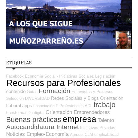
ETIQUETAS
Facebook
Economía Social - Iniciativas Sociales
Legislación
Recursos para Profesionales
Formación
contenido
Guías
Entrevistas y Procesos
Redes Sociales y Blogs Orientación
Selección
DIVERSIDAD
trabajo
Laboral
apps
financiación
F Profesionales ADL
Orientación Emprendedores
transformación digital
empresa
Buenas prácticas
Talento
Autocandidatura Internet
Iniciativas Privadas
Noticias Empleo-Economía
Aprodel CLM
empleabilidad