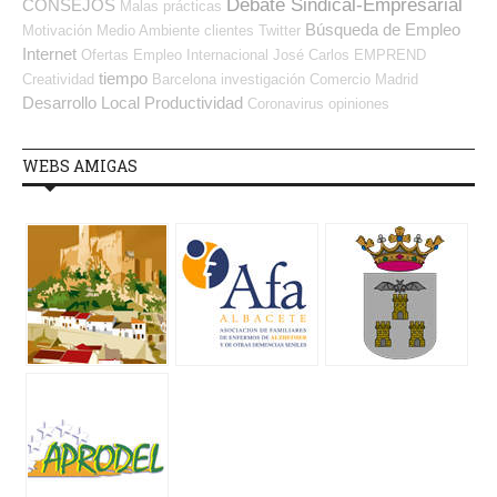
Debate Sindical-Empresarial
CONSEJOS
Malas prácticas
Búsqueda de Empleo
Motivación
Medio Ambiente
clientes
Twitter
Internet
Ofertas Empleo Internacional
José Carlos
EMPREND
tiempo
Creatividad
Barcelona
investigación
Comercio
Madrid
Desarrollo Local
Productividad
Coronavirus
opiniones
WEBS AMIGAS