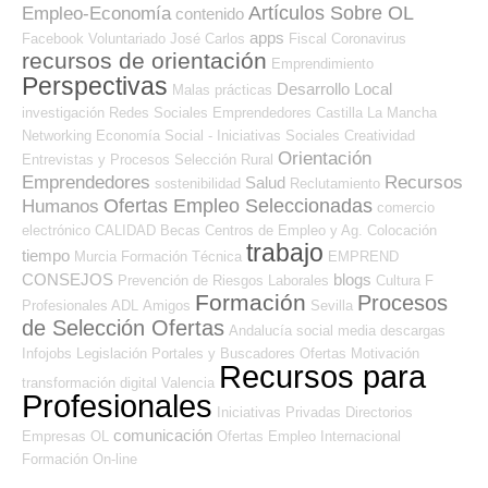
Artículos Sobre OL
Empleo-Economía
contenido
apps
Facebook
Voluntariado
José Carlos
Fiscal
Coronavirus
recursos de orientación
Emprendimiento
Perspectivas
Desarrollo Local
Malas prácticas
investigación
Redes Sociales Emprendedores
Castilla La Mancha
Networking
Economía Social - Iniciativas Sociales
Creatividad
Orientación
Entrevistas y Procesos Selección
Rural
Emprendedores
Recursos
Salud
sostenibilidad
Reclutamiento
Ofertas Empleo Seleccionadas
Humanos
comercio
electrónico
CALIDAD
Becas
Centros de Empleo y Ag. Colocación
trabajo
tiempo
Murcia
Formación Técnica
EMPREND
CONSEJOS
blogs
Prevención de Riesgos Laborales
Cultura
F
Formación
Procesos
Profesionales ADL
Amigos
Sevilla
de Selección Ofertas
Andalucía
social media
descargas
Infojobs
Legislación
Portales y Buscadores Ofertas
Motivación
Recursos para
transformación digital
Valencia
Profesionales
Iniciativas Privadas
Directorios
comunicación
Empresas OL
Ofertas Empleo Internacional
Formación On-line