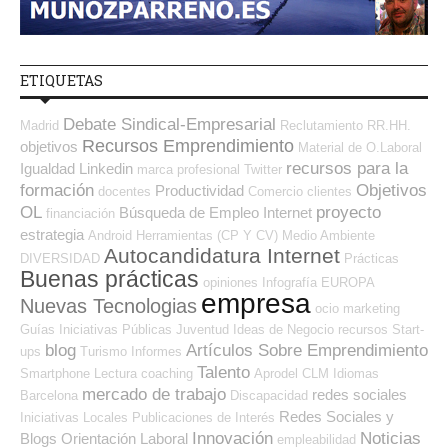
ETIQUETAS
Debate Sindical-Empresarial
Madrid
Reclutamiento RR.HH.
Recursos Emprendimiento
objetivos
Material de O.Laboral
recursos para la
Igualdad
Linkedin
marca profesional
Twitter
formación
Objetivos
Productividad
docentes
Comercio
clientes
OL
proyecto
Búsqueda de Empleo Internet
financiación
estrategia
Android
Herramientas (CP Y CV)
Medio Ambiente
Autocandidatura Internet
DIVERSIDAD
Prácticas
Buenas prácticas
opiniones
Infografía
EUROPA
empresa
Nuevas Tecnologias
ocio
marketing
Guías
Iniciativas Públicas
Juventud
Ideas de Negocio
recursos
Start-
blog
Artículos Sobre Emprendimiento
ups
Turismo
Informes
Talento
Smartphone
Lectura
coaching
Aprodel CLM
Idiomas
mercado de trabajo
redes sociales
Barcelona
Discapacidad
Redes Sociales y
Iniciativas Locales
Publicaciones de Interés
Innovación
Noticias
Blogs Orientación Laboral
empleabilidad