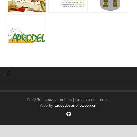
© 2026 muñozparreño.es | Creative commons.
Web by
Eidosdesarrolloweb.com