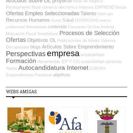
Artículos Sobre OL
proyecto
Ideas de Negocio
Reclutamiento
Rural
comercio electrónico
Informes
EMPREND
Becas
Ofertas Empleo Seleccionadas
Talento
Start-ups
Recursos Humanos
Salud
Guías
DIVERSIDAD
marca
contenido
profesional
Voluntariado
Formación On-line
Android
Procesos de Selección
Motivación
Fiscal
Smartphone
Ofertas
Objetivos OL
Publicaciones de Interés
Valencia
Artículos Sobre Emprendimiento
blogs
Discapacidad
empresa
Perspectivas
empleabilidad
Formación
Herramientas (CP Y CV)
sostenibilidad
opiniones
Autocandidatura Internet
Twitter
EUROPA
objetivos
Emprendimiento
Facebook
WEBS AMIGAS