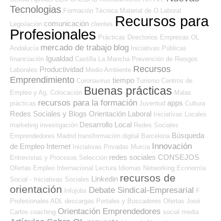
Tecnologias
Formación Técnica
Material de O.Laboral
Recursos para
comunicación
Legislación
clientes
Profesionales
Prácticas
Directorios Empresas OL
mercado de trabajo
blog
Andalucía
Iniciativas Públicas
Igualdad
financiación
Castilla La Mancha
Prevención de Riesgos
Recursos
Productividad
Laborales
Medio Ambiente
Emprendimiento
tiempo
Coronavirus
Turismo
Centros de
Buenas prácticas
Empleo y Ag. Colocación
Malas
recursos para la formación
apps
prácticas
Juventud
Cultura
Redes Sociales y Blogs Orientación Laboral
Iniciativas Locales
Desarrollo Local
marketing
investigación
Redes Sociales
Búsqueda
Emprendedores
Madrid
transformación digital
Barcelona
Innovación
de Empleo Internet
Iniciativas Privadas
Murcia
redes sociales
CONSEJOS
Entrevistas y Procesos Selección
Ofertas Empleo Internacional
Lectura
Idiomas
Networking
Economía
recursos de
Linkedin
Social - Iniciativas Sociales
orientación
Debate Sindical-Empresarial
Infojobs
F
Profesionales ADL
descargas
Portales y Buscadores Ofertas
José
Orientación Emprendedores
Carlos
coaching
social media