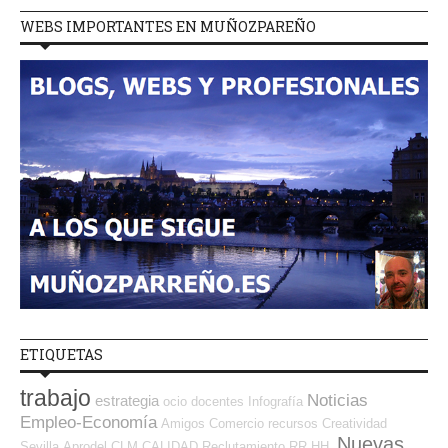
WEBS IMPORTANTES EN MUÑOZPAREÑO
ETIQUETAS
trabajo
Noticias
estrategia
ocio
docentes
Infografía
Empleo-Economía
Amigos
Comercio
recursos
Creatividad
Nuevas
Sevilla
Aprodel CLM
CALIDAD
Reclutamiento RR.HH.