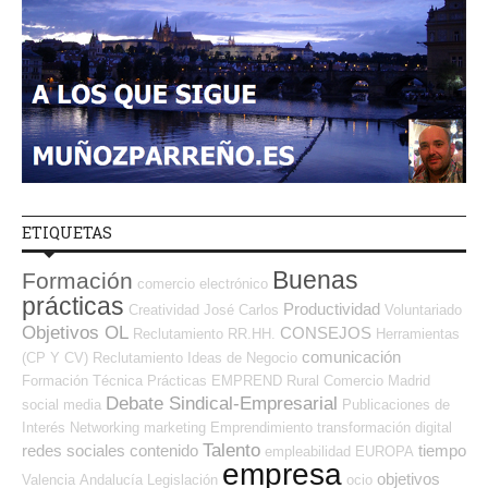
ETIQUETAS
Buenas
Formación
comercio electrónico
prácticas
Productividad
Creatividad
José Carlos
Voluntariado
Objetivos OL
CONSEJOS
Reclutamiento RR.HH.
Herramientas
comunicación
(CP Y CV)
Reclutamiento
Ideas de Negocio
Formación Técnica
Prácticas
EMPREND
Rural
Comercio
Madrid
Debate Sindical-Empresarial
social media
Publicaciones de
Interés
Networking
marketing
Emprendimiento
transformación digital
Talento
redes sociales
contenido
tiempo
empleabilidad
EUROPA
empresa
objetivos
Valencia
Andalucía
Legislación
ocio