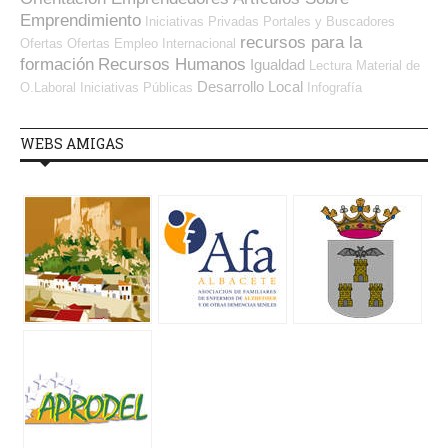
Emprendimiento
Iniciativas Privadas
Portales y Buscadores
recursos para la
Ofertas
Ofertas Empleo Internacional
formación
Recursos Humanos
Igualdad
Lectura
Material de
Desarrollo Local
O.Laboral
Iniciativas Públicas
Infografía
WEBS AMIGAS