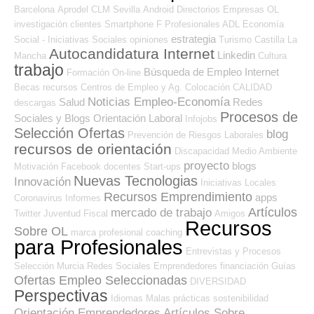
Barcelona
Aprodel CLM
Sevilla
Android
Directorios Empresas OL
investigación
clientes
Smartphone
F Profesionales ADL
Economía
estrategia
Social - Iniciativas Sociales
opiniones
Turismo
Castilla La
Autocandidatura Internet
Linkedin
Mancha
Cultura
trabajo
Búsqueda de Empleo Internet
Formación On-line
Becas
recursos
Centros de Empleo y Ag. Colocación
CALIDAD
Noticias Empleo-Economía
Salud
Redes
descargas
Procesos de
Sociales y Blogs Orientación Laboral
Infojobs
Selección Ofertas
blog
Prevención de Riesgos Laborales
recursos de orientación
Discapacidad
Medio Ambiente
proyecto
blogs
Motivación
Facebook
docentes
Start-ups
Nuevas Tecnologias
Innovación
Iniciativas Locales
Recursos Emprendimiento
apps
Coronavirus
Informes
Artículos
mercado de trabajo
Twitter
Juventud
Fiscal
Amigos
Recursos
Sobre OL
marca profesional
coaching
para Profesionales
Entrevistas y Procesos
Selección
Murcia
Redes Sociales Emprendedores
financiación
Guías
Ofertas Empleo Seleccionadas
DIVERSIDAD
Perspectivas
Idiomas
Malas prácticas
sostenibilidad
Orientación Emprendedores
Artículos Sobre