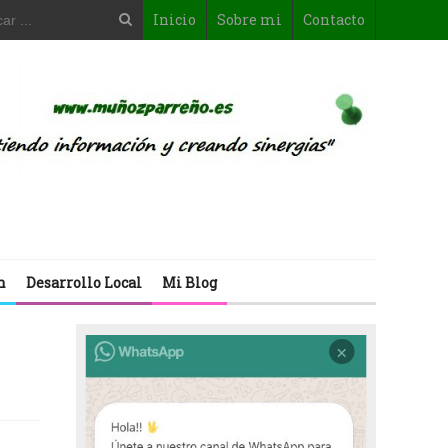
Inicio
Sobre mi
Contacto
n
Desarrollo Local
Mi Blog