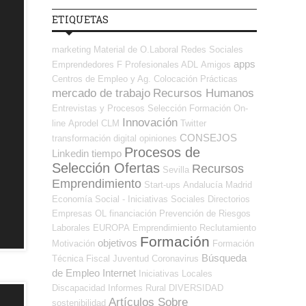
ETIQUETAS
marketing
Material de O.Laboral
Redes Sociales
apps
Emprendedores
F Profesionales ADL
Amigos
Centros de Empleo y Ag. Colocación
Prácticas
mercado de trabajo
Recursos Humanos
Entrevistas y Procesos Selección
Formación On-
Innovación
line
Aprodel CLM
Twitter
CONSEJOS
transformación digital
opiniones
Procesos de
Linkedin
tiempo
Selección Ofertas
Recursos
Sevilla
Emprendimiento
Start-ups
Andalucía
Madrid
Economía Social - Iniciativas Sociales
Directorios
Empresas OL
financiación
Prevención de Riesgos
Laborales
EUROPA
Emprendimiento
Reclutamiento
Formación
objetivos
Motivación
Formación
Búsqueda
Técnica
Fiscal
Juventud
Coronavirus
de Empleo Internet
Iniciativas Locales
Discapacidad
Informes
Rural
DIVERSIDAD
Artículos Sobre
sostenibilidad