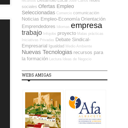
Desarrollo Local
redes
recursos
José Carlos
Ofertas Empleo
sociales
Seleccionadas
comunicación
Comercio
Noticias Empleo-Economía
Orientación
empresa
Emprendedores
Idiomas
trabajo
proyecto
Infojobs
Malas prácticas
Debate Sindical-
Iniciativas Privadas
Empresarial
Igualdad
Medio Ambiente
Nuevas Tecnologias
recursos para
la formación
Lectura
Ideas de Negocio
WEBS AMIGAS