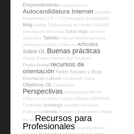
Emprendimiento
Legislación
ocio
Autocandidatura Internet
Infografía
Herramientas (CP Y CV)
descargas
empleabilidad
blog
clientes
Publicaciones de Interés
CALIDAD
Salud
blogs
investigación
Barcelona
comercio
Talento
electrónico
Android
Networking
marca
Artículos
profesional
Castilla La Mancha
Buenas prácticas
Sobre OL
Ofertas Empleo Internacional
Facebook
recursos de
Productividad
orientación
Redes Sociales y Blogs
Orientación Laboral
Voluntariado
Guías
Objetivos OL
Smartphone
Perspectivas
Reclutamiento RR.HH.
Cultura
social media
Turismo
Valencia
EMPREND
estrategia
Creatividad
docentes
Iniciativas
contenido
Públicas
Portales y Buscadores Ofertas
Recursos para
Becas
Profesionales
coaching
Murcia