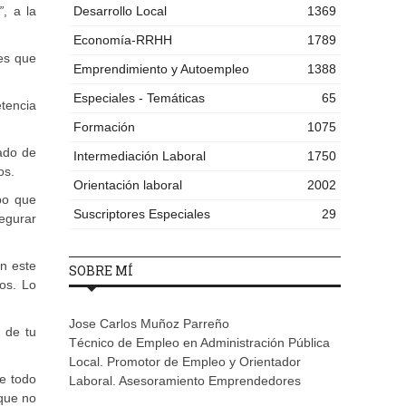
”
, a la
Desarrollo Local
1369
Economía-RRHH
1789
es que
Emprendimiento y Autoempleo
1388
Especiales - Temáticas
65
etencia
Formación
1075
iado de
Intermediación Laboral
1750
os.
Orientación laboral
2002
po que
Suscriptores Especiales
29
segurar
En este
SOBRE MÍ
tos. Lo
Jose Carlos Muñoz Parreño
n de tu
Técnico de Empleo en Administración Pública
Local. Promotor de Empleo y Orientador
e todo
Laboral. Asesoramiento Emprendedores
que no