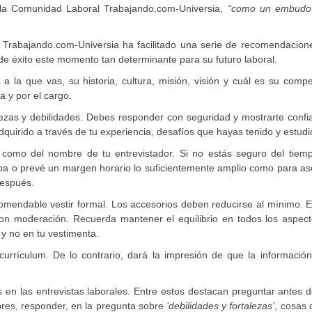
 la Comunidad Laboral Trabajando.com-Universia,
“como un embudo
, Trabajando.com-Universia ha facilitado una serie de recomendacion
 de éxito este momento tan determinante para su futuro laboral.
 la que vas, su historia, cultura, misión, visión y cuál es su comp
 y por el cargo.
talezas y debilidades. Debes responder con seguridad y mostrarte conf
quirido a través de tu experiencia, desafíos que hayas tenido y estudi
sí como del nombre de tu entrevistador. Si no estás seguro del tiem
eba o prevé un margen horario lo suficientemente amplio como para a
después.
comendable vestir formal. Los accesorios deben reducirse al mínimo. 
 con moderación. Recuerda mantener el equilibrio en todos los aspec
s y no en tu vestimenta.
 currículum. De lo contrario, dará la impresión de que la informació
n las entrevistas laborales. Entre estos destacan preguntar antes d
iores, responder, en la pregunta sobre
‘debilidades y fortalezas’
, cosas 